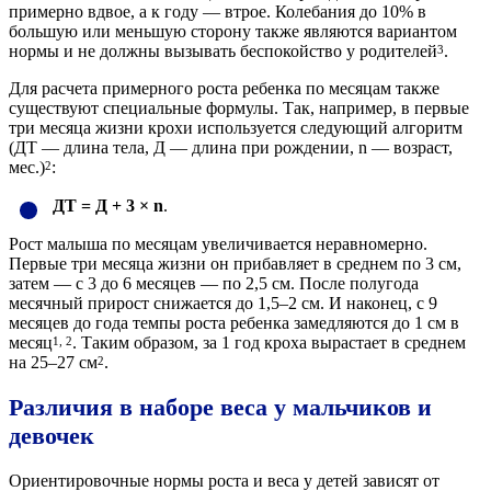
примерно вдвое, а к году — втрое. Колебания до 10% в
большую или меньшую сторону также являются вариантом
нормы и не должны вызывать беспокойство у родителей
.
3
Для расчета примерного роста ребенка по месяцам также
существуют специальные формулы. Так, например, в первые
три месяца жизни крохи используется следующий алгоритм
(ДТ — длина тела, Д — длина при рождении, n — возраст,
мес.)
:
2
ДТ = Д + 3 × n
.
Рост малыша по месяцам увеличивается неравномерно.
Первые три месяца жизни он прибавляет в среднем по 3 см,
затем — с 3 до 6 месяцев — по 2,5 см. После полугода
месячный прирост снижается до 1,5–2 см. И наконец, с 9
месяцев до года темпы роста ребенка замедляются до 1 см в
месяц
. Таким образом, за 1 год кроха вырастает в среднем
1, 2
на 25–27 см
.
2
Различия в наборе веса у мальчиков и
девочек
Ориентировочные нормы роста и веса у детей зависят от