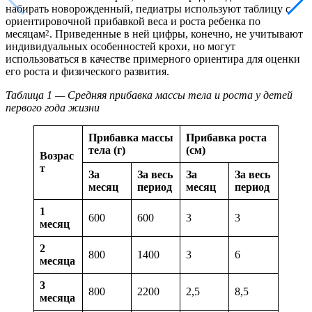
набирать новорожденный, педиатры используют таблицу с
ориентировочной прибавкой веса и роста ребенка по
месяцам
. Приведенные в ней цифры, конечно, не учитывают
2
индивидуальных особенностей крохи, но могут
использоваться в качестве примерного ориентира для оценки
его роста и физического развития.
Таблица 1 — Средняя прибавка массы тела и роста у детей
первого года жизни
Прибавка массы
Прибавка роста
тела (г)
(см)
Возрас
т
За
За весь
За
За весь
месяц
период
месяц
период
1
600
600
3
3
месяц
2
800
1400
3
6
месяца
3
800
2200
2,5
8,5
месяца