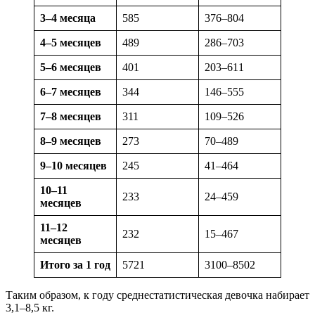
3–4 месяца
585
376–804
4–5 месяцев
489
286–703
5–6 месяцев
401
203–611
6–7 месяцев
344
146–555
7–8 месяцев
311
109–526
8–9 месяцев
273
70–489
9–10 месяцев
245
41–464
10–11
233
24–459
месяцев
11–12
232
15–467
месяцев
Итого за 1 год
5721
3100–8502
Таким образом, к году среднестатистическая девочка набирает
3,1–8,5 кг.