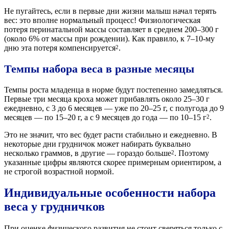
Не пугайтесь, если в первые дни жизни малыш начал терять
вес: это вполне нормальный процесс! Физиологическая
потеря перинатальной массы составляет в среднем 200–300 г
(около 6% от массы при рождении). Как правило, к 7–10-му
дню эта потеря компенсируется
.
2
Темпы набора веса в разные месяцы
Темпы роста младенца в норме будут постепенно замедляться.
Первые три месяца кроха может прибавлять около 25–30 г
ежедневно, с 3 до 6 месяцев — уже по 20–25 г, с полугода до 9
месяцев — по 15–20 г, а с 9 месяцев до года — по 10–15 г
.
2
Это не значит, что вес будет расти стабильно и ежедневно. В
некоторые дни грудничок может набирать буквально
несколько граммов, в другие — гораздо больше
. Поэтому
2
указанные цифры являются скорее примерным ориентиром, а
не строгой возрастной нормой.
Индивидуальные особенности набора
веса у грудничков
При оценке физического развития не стоит сверяться только с