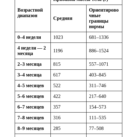
Возрастной
Ориентирово
диапазон
чные
Средняя
границы
нормы
0–4 недели
1023
681–1336
4 недели — 2
1196
886–1524
месяца
2–3 месяца
815
557–1071
3–4 месяца
617
403–845
4–5 месяцев
522
311–746
5–6 месяцев
422
217–640
6–7 месяцев
357
154–573
7–8 месяцев
316
111–535
8–9 месяцев
285
77–508