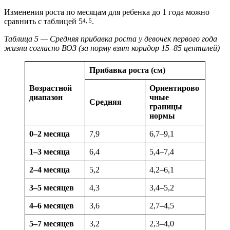
Изменения роста по месяцам для ребенка до 1 года можно
сравнить с таблицей 5
.
4, 5
Таблица 5 — Средняя прибавка роста у девочек первого года
жизни согласно ВОЗ (за норму взят коридор 15–85 центилей)
Прибавка роста (см)
Возрастной
Ориентирово
диапазон
чные
Средняя
границы
нормы
0–2 месяца
7,9
6,7–9,1
1–3 месяца
6,4
5,4–7,4
2–4 месяца
5,2
4,2–6,1
3–5 месяцев
4,3
3,4–5,2
4–6 месяцев
3,6
2,7–4,5
5–7 месяцев
3,2
2,3–4,0