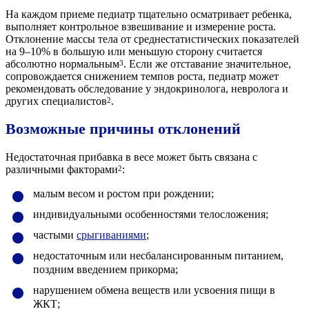
На каждом приеме педиатр тщательно осматривает ребенка,
выполняет контрольное взвешивание и измерение роста.
Отклонение массы тела от среднестатистических показателей
на 9–10% в большую или меньшую сторону считается
абсолютно нормальным
. Если же отставание значительное,
3
сопровождается снижением темпов роста, педиатр может
рекомендовать обследование у эндокринолога, невролога и
других специалистов
.
2
Возможные причины отклонений
Недостаточная прибавка в весе может быть связана с
различными факторами
:
2
малым весом и ростом при рождении;
индивидуальными особенностями телосложения;
частыми
срыгиваниями
;
недостаточным или несбалансированным питанием,
поздним введением прикорма;
нарушением обмена веществ или усвоения пищи в
ЖКТ;