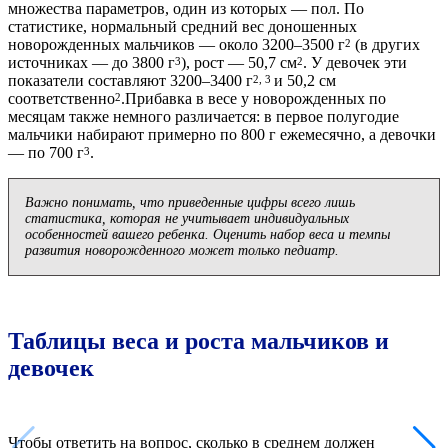
множества параметров, один из которых — пол. По
статистике, нормальный средний вес доношенных
новорожденных мальчиков — около 3200–3500 г
(в других
2
источниках — до 3800 г
), рост — 50,7 см
. У девочек эти
3
2
показатели составляют 3200–3400 г
и 50,2 см
2, 3
соответственно
.Прибавка в весе у новорожденных по
2
месяцам также немного различается: в первое полугодие
мальчики набирают примерно по 800 г ежемесячно, а девочки
— по 700 г
.
3
Важно понимать, что приведенные цифры всего лишь
статистика, которая не учитывает индивидуальных
особенностей вашего ребенка. Оценить набор веса и темпы
развития новорожденного может только педиатр.
Таблицы веса и роста мальчиков и
девочек
Чтобы ответить на вопрос, сколько в среднем должен