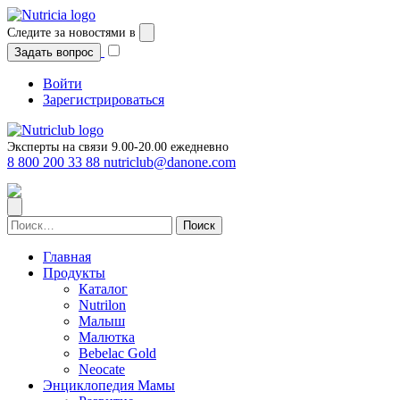
Перейти
к
Следите за новостями в
содержимому
Задать вопрос
Войти
Зарегистрироваться
Эксперты на связи 9.00-20.00 ежедневно
8 800 200 33 88
nutriclub@danone.com
Найти:
Главная
Продукты
Каталог
Nutrilon
Малыш
Малютка
Bebelac Gold
Neocate
Энциклопедия Мамы