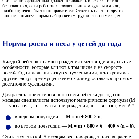
Сколько новорожденный должен прибавлять в весе? Стоит ли
беспокоиться, если ребенок выглядит слишком худеньким или,
наоборот, очень быстро поправляется? Ответить на эти и другие
вопросы помогут нормы набора веса у грудничков по месяцам!
Нормы роста и веса у детей до года
Каждый ребенок с самого рождения имеет индивидуальные
особенности, которые влияют в том числе и на скорость
роста
. Одни малыши кажутся пухленькими, в то время как
1
другие растут преимущественно в длину, оставаясь при этом
достаточно худенькими.
Для расчета ориентировочного веса ребенка до года по
месяцам специалисты используют эмпирические формулы (M
— масса тела, m — масса при рождении, n — возраст, мес.)
:
1, 2
в первом полугодии —
M = m + 800 × n
;
во втором полугодии —
M = m + 800 × 6 + 400 × (n
–
6)
.
Считается, что к 4–5 месяцам вес новорожденного вырастает