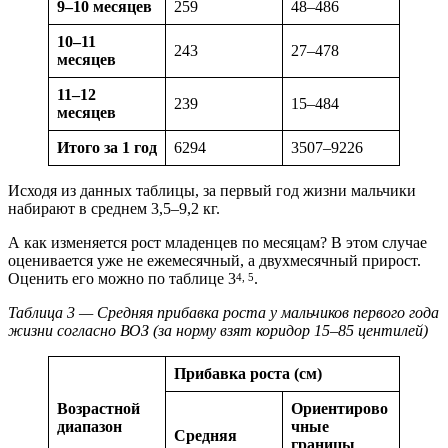
9–10 месяцев
259
48–486
10–11
243
27–478
месяцев
11–12
239
15–484
месяцев
Итого за 1 год
6294
3507–9226
Исходя из данных таблицы, за первый год жизни мальчики
набирают в среднем 3,5–9,2 кг.
А как изменяется рост младенцев по месяцам? В этом случае
оценивается уже не ежемесячный, а двухмесячный прирост.
Оценить его можно по таблице 3
.
4, 5
Таблица 3 — Средняя прибавка роста у мальчиков первого года
жизни согласно ВОЗ (за норму взят коридор 15–85 центилей)
Прибавка роста (см)
Возрастной
Ориентирово
диапазон
чные
Средняя
границы