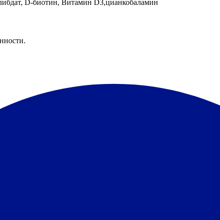
олибдат, D-биотин, Витамин D3,цианкобаламин
нности.