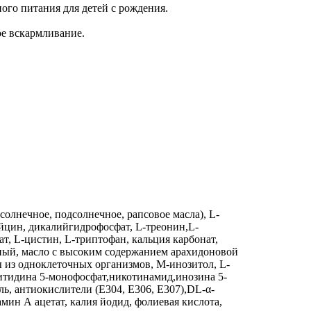
го питания для детей c рождения.
е вскармливание.
олнечное, подсолнечное, рапсовое масла), L-
лейцин, дикалийгидрофосфат, L-треонин,L-
т, L-цистин, L-триптофан, кальция карбонат,
вный, масло с высоким содержанием арахидоновой
ы из одноклеточных организмов, М-инозитол, L-
 цитидина 5-монофосфат,никотинамид,инозина 5-
ь, антиокислители (Е304, Е306, Е307),DL-α-
мин А ацетат, калия йодид, фолиевая кислота,