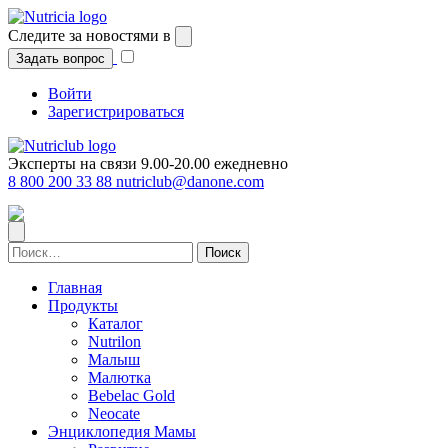
Перейти
к
Следите за новостями в
содержимому
Задать вопрос
Войти
Зарегистрироваться
Эксперты на связи 9.00-20.00 ежедневно
8 800 200 33 88
nutriclub@danone.com
Найти:
Главная
Продукты
Каталог
Nutrilon
Малыш
Малютка
Bebelac Gold
Neocate
Энциклопедия Мамы