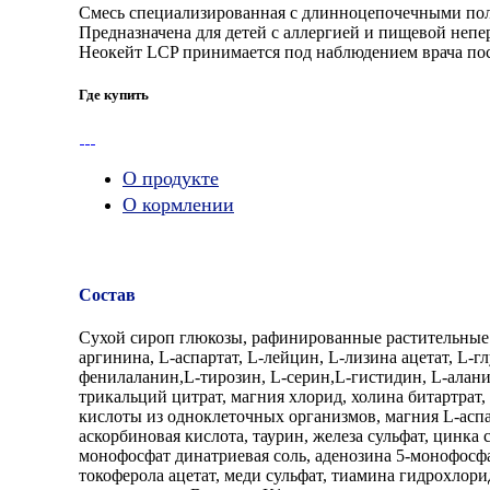
Смесь специализированная с длинноцепочечными пол
Предназначена для детей с аллергией и пищевой неп
Неокейт LCP принимается под наблюдением врача пос
Где купить
О продукте
О кормлении
Состав
Сухой сироп глюкозы, рафинированные растительные м
аргинина, L-аспартат, L-лейцин, L-лизина ацетат, L-
фенилаланин,L-тирозин, L-серин,L-гистидин, L-алани
трикальций цитрат, магния хлорид, холина битартрат
кислоты из одноклеточных организмов, магния L-аспа
аскорбиновая кислота, таурин, железа сульфат, цинк
монофосфат динатриевая соль, аденозина 5-монофосфа
токоферола ацетат, меди сульфат, тиамина гидрохлори