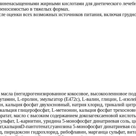
иненасыщенными жирными кислотами для диетического лечебно
ереносимостью в тяжелых формах.
ле оценки всех возможных источников питания, включая грудно
асла (негидрогенизированное кокосовое, высокоолеиновое подс
глутамин, L-пролин, эмульгатор (Е472с), L-валин, глицин, L-изо
н, кальция фосфат двухосновный, натрия хлорид, трикалий цитра
, кальция глицерофосфат, L-метионин, кальция фосфат трехосно
ратат, масло с высоким содержанием докозагексаеновой кислот
а сульфат, L-карнитин, уридина 5-монофосфат динатриевая соль,
т,кальцияD-пантотенат,гуанозина 5-монофосфат динатриевая сол
д, пиридоксин гидрохлорид, рибофлавин, марганца сульфат, вита