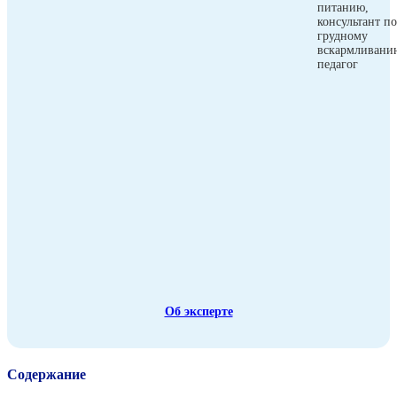
питанию,
консультант по
грудному
вскармливани
педагог
Об эксперте
Содержание