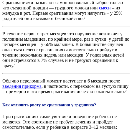
Срыгиваниями называют самопроизвольный заброс только
что съеденной порции — грудного молока или
смеси
– из
желудка в рот. Первые срыгивания могут напугать – у 25%
родителей они вызывают беспокойство.
2
В течение первых трех месяцев это нарушение возникает у
половины младенцев, по крайней мере, раз в сутки, у детей до
четырех месяцев – у 66% малышей. В большинстве случаев
опасаться нечего: срыгивания самостоятельно пройдут в
течение нескольких недель или месяцев. У годовалых детей
они встречаются в 7% случаев и не требуют обращения к
врачу.
1
Обычно переломный момент наступает в 6 месяцев после
введения прикорма
, в частности, с переходом на густую пищу
– примерно в это время срыгивания исчезают окончательно.
2
Как отличить рвоту от срыгивания у грудничка?
При срыгиваниях самочувствие и поведение ребенка не
меняется. Это состояние не требует лечения и пройдет
самостоятельно, если у ребенка в возрасте 3–12 месяцев: