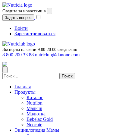
Перейти
к
Следите за новостями в
содержимому
Задать вопрос
Войти
Зарегистрироваться
Эксперты на связи 9.00-20.00 ежедневно
8 800 200 33 88
nutriclub@danone.com
Найти:
Главная
Продукты
Каталог
Nutrilon
Малыш
Малютка
Bebelac Gold
Neocate
Энциклопедия Мамы