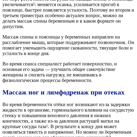
увеличивается
: меняется осанка, усиливается прогиб в
5
пояснице, быстрее появляется усталость. Поэтому во втором и
третьем триместрах особенно актуален вопрос, можно ли
делать массаж спины беременным и в каком формате он
допустим.
Массаж спины и поясницы у беременных направлен на
расслабление мышц, которые поддерживают позвоночник. Он
помогает уменьшить ощущение скованности, тянущие боли и
усталость в конце дня.
Во время сеанса специалист работает поверхностно, и
основная его задача — улучшить общее самочувствие
женщины и снизить нагрузку, не вмешиваясь в
физиологические процессы беременности.
Массаж ног и лимфодренаж при отеках
Во время беременности отёки ног возникают из-за задержки
жидкости в организме, гормонального влияния на сосудистую
стенку и повышения венозного давления в нижних
конечностях, а также из-за давления растущей матки на
крупные сосуды таза
. В результате к концу дня может
1
появляться тяжесть и напряжение. Но можно ли беременным