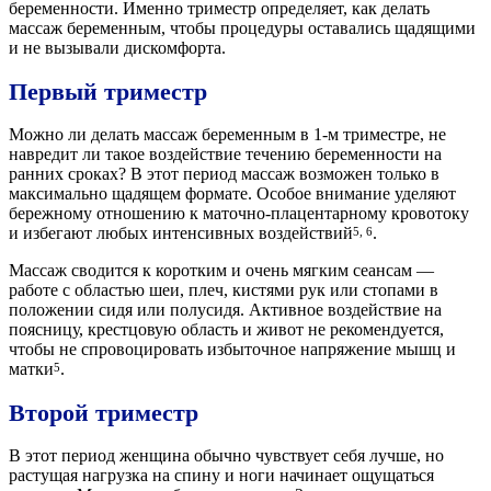
беременности. Именно триместр определяет, как делать
массаж беременным, чтобы процедуры оставались щадящими
и не вызывали дискомфорта.
Первый триместр
Можно ли делать массаж беременным в 1-м триместре, не
навредит ли такое воздействие течению беременности на
ранних сроках? В этот период массаж возможен только в
максимально щадящем формате. Особое внимание уделяют
бережному отношению к маточно-плацентарному кровотоку
и избегают любых интенсивных воздействий
.
5, 6
Массаж сводится к коротким и очень мягким сеансам —
работе с областью шеи, плеч, кистями рук или стопами в
положении сидя или полусидя. Активное воздействие на
поясницу, крестцовую область и живот не рекомендуется,
чтобы не спровоцировать избыточное напряжение мышц и
матки
.
5
Второй триместр
В этот период женщина обычно чувствует себя лучше, но
растущая нагрузка на спину и ноги начинает ощущаться