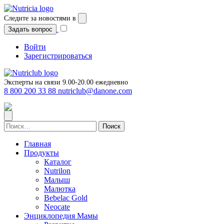
Перейти
к
Следите за новостями в
содержимому
Задать вопрос
Войти
Зарегистрироваться
Эксперты на связи 9.00-20.00 ежедневно
8 800 200 33 88
nutriclub@danone.com
Найти:
Главная
Продукты
Каталог
Nutrilon
Малыш
Малютка
Bebelac Gold
Neocate
Энциклопедия Мамы