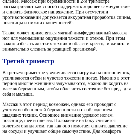
сильнее. Массаж при беременности в 2-м триместре
рассматривают как способ поддержать хорошее самочувствие
и снизить физическое напряжение. При отсутствии
противопоказаний допускается аккуратная проработка спины,
поясницы и нижних конечностей
.
5
Также может применяться мягкий лимфодренажный массаж
ног для уменьшения ощущения тяжести и отеков. При этом
важно избегать жестких техник в области крестца и живота и
внимательно следить за реакцией организма
.
5
Третий триместр
В третьем триместре увеличивается нагрузка на позвоночник,
усиливаются отёки и чувство тяжести в ногах. Именно в этот
период многие женщины задумываются, можно ли ходить на
массаж беременным, чтобы облегчить состояние без вреда для
себя и малыша.
Массаж в этот период возможен, однако его проводят с
учетом особенностей беременности и с соблюдением
щадящих техник. Основное внимание уделяют ногам,
пояснице, шее и плечам. Положение на боку считается
золотым стандартом, так как оно помогает снизить давление
на сосуды и улучшает общее самочувствие. Для комфорта