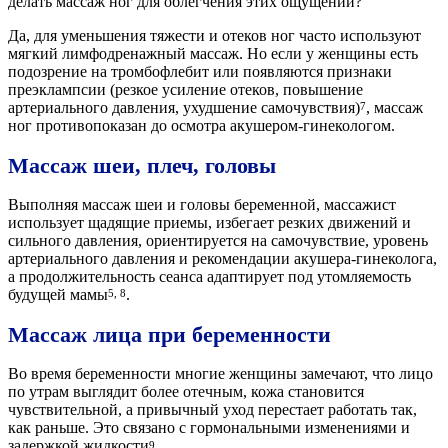
делать массаж ног для облегчения этих ощущений?
Да, для уменьшения тяжести и отеков ног часто используют
мягкий лимфодренажный массаж. Но если у женщины есть
подозрение на тромбофлебит или появляются признаки
преэклампсии (резкое усиление отеков, повышение
артериального давления, ухудшение самочувствия)
, массаж
7
ног противопоказан до осмотра акушером-гинекологом.
Массаж шеи, плеч, головы
Выполняя массаж шеи и головы беременной, массажист
использует щадящие приемы, избегает резких движений и
сильного давления, ориентируется на самочувствие, уровень
артериального давления и рекомендации акушера-гинеколога,
а продолжительность сеанса адаптирует под утомляемость
будущей мамы
.
5, 8
Массаж лица при беременности
Во время беременности многие женщины замечают, что лицо
по утрам выглядит более отечным, кожа становится
чувствительной, а привычный уход перестает работать так,
как раньше. Это связано с гормональными изменениями и
задержкой жидкости
.
9