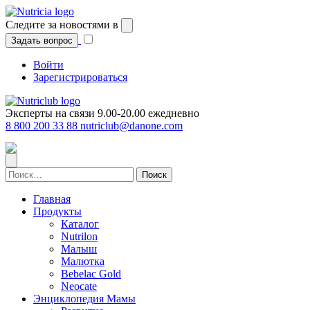
Перейти
к
Следите за новостями в
содержимому
Задать вопрос
Войти
Зарегистрироваться
Эксперты на связи 9.00-20.00 ежедневно
8 800 200 33 88
nutriclub@danone.com
Найти:
Главная
Продукты
Каталог
Nutrilon
Малыш
Малютка
Bebelac Gold
Neocate
Энциклопедия Мамы