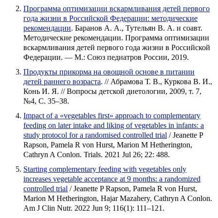
Программа оптимизации вскармливания детей первого
года жизни в Российской Федерации: методические
рекомендации
. Баранов А. А., Тутельян В. А. и соавт.
Методические рекомендации. Программа оптимизации
вскармливания детей первого года жизни в Российской
Федерации. — М.: Союз педиатров России, 2019.
Продукты прикорма на овощной основе в питании
детей раннего возраста
. // Абрамова Т. В., Куркова В. И.,
Конь И. Я. // Вопросы детской диетологии, 2009, т. 7,
№4, С. 35–38.
Impact of a «vegetables first» approach to complementary
feeding on later intake and liking of vegetables in infants: a
study protocol for a randomised controlled trial
/ Jeanette P
Rapson, Pamela R von Hurst, Marion M Hetherington,
Cathryn A Conlon. Trials. 2021 Jul 26; 22: 488.
Starting complementary feeding with vegetables only
increases vegetable acceptance at 9 months: a randomized
controlled trial
/ Jeanette P Rapson, Pamela R von Hurst,
Marion M Hetherington, Hajar Mazahery, Cathryn A Conlon.
Am J Clin Nutr. 2022 Jun 9; 116(1): 111–121.