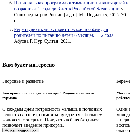
Национальная программа оптимизации питания детей в
возрасте от 1 года до 3 лет в Российской Федерации
//
Союз педиатров России [и др.]. М.: ПедиатрЪ, 2015. 36
с.
Рецептурная книга: практическое пособие для
родителей по питанию детей 6 месяцев — 2 года
.
Абуова Г. Нур-Султан, 2021.
Вам будет интересно
Здоровье и развитие
Береме
Как правильно вводить прикорм? Рацион маленького
Массаж д
гурмана
ребенку
С каждым днем потребность малыша в полезных
Один и
веществах растет, организм нуждается в большем
молодых
количестве энергии. Получить всё необходимое
в первы
позволяет введение прикорма.
воспоми
благоп
Узнать подробнее