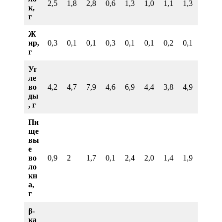
2,5
1,8
2,8
0,6
1,3
1,0
1,1
1,3
к,
г
Ж
ир,
0,3
0,1
0,1
0,3
0,1
0,1
0,2
0,1
г
Уг
ле
во
4,2
4,7
7,9
4,6
6,9
4,4
3,8
4,9
ды
, г
Пи
ще
вы
е
во
0,9
2
1,7
0,1
2,4
2,0
1,4
1,9
ло
кн
а,
г
β-
ка