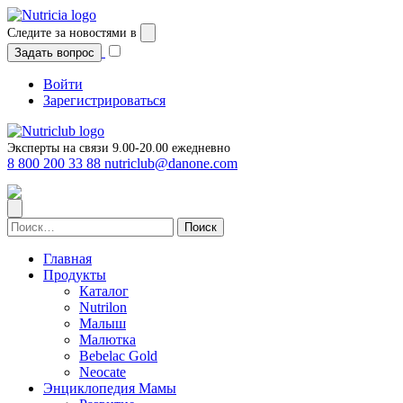
Перейти
к
Следите за новостями в
содержимому
Задать вопрос
Войти
Зарегистрироваться
Эксперты на связи 9.00-20.00 ежедневно
8 800 200 33 88
nutriclub@danone.com
Найти:
Главная
Продукты
Каталог
Nutrilon
Малыш
Малютка
Bebelac Gold
Neocate
Энциклопедия Мамы