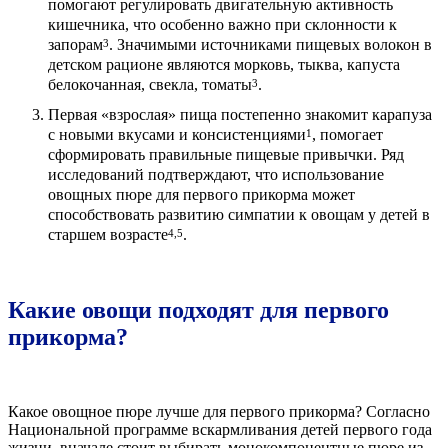
помогают регулировать двигательную активность
кишечника, что особенно важно при склонности к
запорам
. Значимыми источниками пищевых волокон в
3
детском рационе являются морковь, тыква, капуста
белокочанная, свекла, томаты
.
3
Первая «взрослая» пища постепенно знакомит карапуза
с новыми вкусами и консистенциями
, помогает
1
сформировать правильные пищевые привычки. Ряд
исследований подтверждают, что использование
овощных пюре для первого прикорма может
способствовать развитию симпатии к овощам у детей в
старшем возрасте
.
4,5
Какие овощи подходят для первого
прикорма?
Какое овощное пюре лучше для первого прикорма? Согласно
Национальной программе вскармливания детей первого года
жизни, вначале стоит выбирать монокомпонентные пюре из