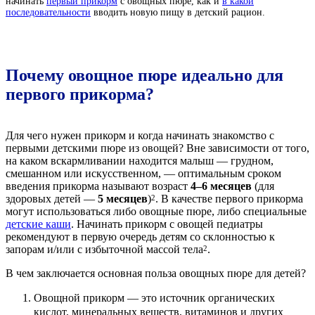
начинать
первый прикорм
с овощных пюре, как и
в какой
последовательности
вводить новую пищу в детский рацион.
Почему овощное пюре идеально для
первого прикорма?
Для чего нужен прикорм и когда начинать знакомство с
первыми детскими пюре из овощей? Вне зависимости от того,
на каком вскармливании находится малыш — грудном,
смешанном или искусственном, — оптимальным сроком
введения прикорма называют возраст
4–6 месяцев
(для
здоровых детей —
5 месяцев
)
. В качестве первого прикорма
2
могут использоваться либо овощные пюре, либо специальные
детские каши
. Начинать прикорм с овощей педиатры
рекомендуют в первую очередь детям со склонностью к
запорам и/или с избыточной массой тела
.
2
В чем заключается основная польза овощных пюре для детей?
Овощной прикорм — это источник органических
кислот, минеральных веществ, витаминов и других