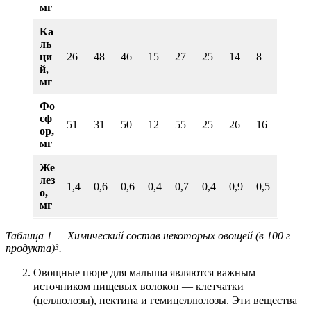
мг
Ка
ль
ци
26
48
46
15
27
25
14
8
й,
мг
Фо
сф
51
31
50
12
55
25
26
16
ор,
мг
Же
лез
1,4
0,6
0,6
0,4
0,7
0,4
0,9
0,5
о,
мг
Таблица 1 — Химический состав некоторых овощей (в 100 г
продукта)
.
3
Овощные пюре для малыша являются важным
источником пищевых волокон — клетчатки
(целлюлозы), пектина и гемицеллюлозы. Эти вещества