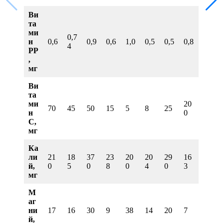
Ви
та
ми
0,7
н
0,6
0,9
0,6
1,0
0,5
0,5
0,8
4
PP
,
мг
Ви
та
ми
20
70
45
50
15
5
8
25
н
0
C,
мг
Ка
ли
21
18
37
23
20
20
29
16
й,
0
5
0
8
0
4
0
3
мг
М
аг
ни
17
16
30
9
38
14
20
7
й,