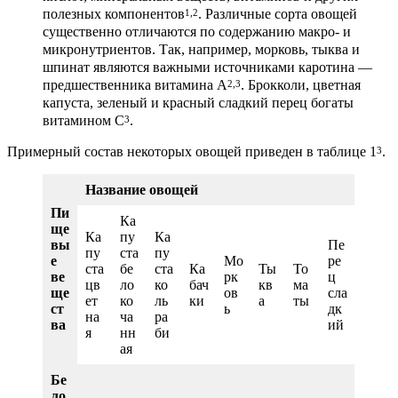
полезных компонентов
. Различные сорта овощей
1,2
существенно отличаются по содержанию макро- и
микронутриентов. Так, например, морковь, тыква и
шпинат являются важными источниками каротина —
предшественника витамина A
. Брокколи, цветная
2,3
капуста, зеленый и красный сладкий перец богаты
витамином C
.
3
Примерный состав некоторых овощей приведен в таблице 1
.
3
Название овощей
Пи
Ка
ще
Ка
пу
Ка
вы
Пе
пу
ста
пу
е
Мо
ре
ста
бе
ста
Ка
Ты
То
ве
рк
ц
цв
ло
ко
бач
кв
ма
ще
ов
сла
ет
ко
ль
ки
а
ты
ст
ь
дк
на
ча
ра
ва
ий
я
нн
би
ая
Бе
ло