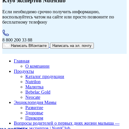
Клуб экспертов Nutriclub
Если необходимо срочно получить информацию,
воспользуйтесь чатом на сайте или просто позвоните по
бесплатному телефону
8 800 200 33 88
Написать ВКонтакте
Написать на эл. почту
Главная
О компании
Продукты
Каталог продукции
Nutrilon
Малютка
Bebelac Gold
Neocate
Энциклопедия Мамы
Развитие
Здоровье
Прикорм
Вопросы родителей о первых днях жизни малыша —
на товары
ответы экспертов | NutriClub
Условия акции «Скидка 10% при покупке товара из подборки по промокоду 10NUTRICLUB»
Сроки проведения акции «с 10:00:00 2.07.2026 по 23:59:59 30.09.2026 (время московское)».