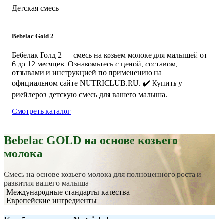
Детская смесь
Bebelac Gold 2
Beb
Бебелак Голд 2 — смесь на козьем молоке для малышей от
Беб
6 до 12 месяцев. Ознакомьтесь с ценой, составом,
0 д
отзывами и инструкцией по применению на
отз
официальном сайте NUTRICLUB.RU. ✔️ Купить у
оф
риейлеров детскую смесь для вашего малыша.
рие
Смотреть каталог
Bebelac GOLD на основе козьего
молока
Смесь на основе козьего молока для полноценного роста и
развития вашего малыша
Международные стандарты качества
Европейские ингредиенты