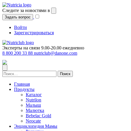
Перейти
к
Следите за новостями в
содержимому
Задать вопрос
Войти
Зарегистрироваться
Эксперты на связи 9.00-20.00 ежедневно
8 800 200 33 88
nutriclub@danone.com
Найти:
Главная
Продукты
Каталог
Nutrilon
Малыш
Малютка
Bebelac Gold
Neocate
Энциклопедия Мамы