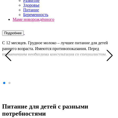
Развитие
Здоровье
Питание
Беременность
Маме новорождённого
Подробнее
*
С 12 месяцев. Грудное молоко – лучшее питание для детей
п
В
д
раннего возраста. Имеются противопоказания. Перед
в
б
применением необходима консультация со специалистом.
б
г
в
м
п
Питание для детей с разными
потребностями