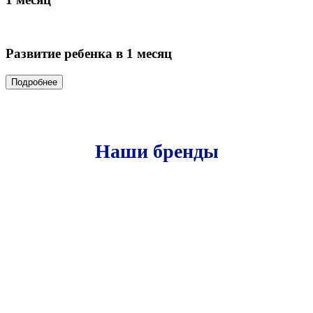
Развитие ребенка в 1 месяц
Подробнее
Подробнее
Подробнее
Подробнее
Подробнее
Подробнее
Подробнее
Подробнее
Подробнее
Подробнее
Подробнее
Подробнее
Наши бренды