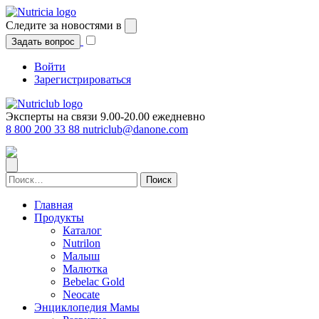
Перейти
к
Следите за новостями в
содержимому
Задать вопрос
Войти
Зарегистрироваться
Эксперты на связи 9.00-20.00 ежедневно
8 800 200 33 88
nutriclub@danone.com
Найти:
Главная
Продукты
Каталог
Nutrilon
Малыш
Малютка
Bebelac Gold
Neocate
Энциклопедия Мамы