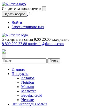
Перейти
к
Следите за новостями в
содержимому
Задать вопрос
Войти
Зарегистрироваться
Эксперты на связи 9.00-20.00 ежедневно
8 800 200 33 88
nutriclub@danone.com
Найти:
Главная
Продукты
Каталог
Nutrilon
Малыш
Малютка
Bebelac Gold
Neocate
Энциклопедия Мамы