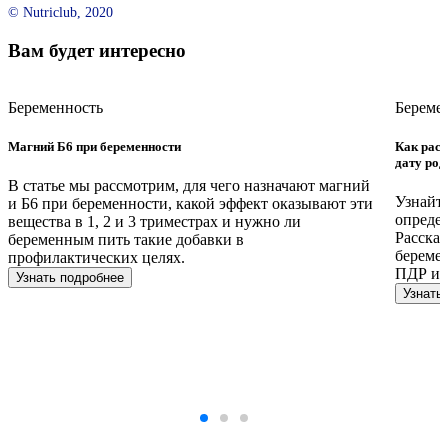
© Nutriclub, 2020
Вам будет интересно
Беременность
Береме
Магний Б6 при беременности
Как расс
дату род
В статье мы рассмотрим, для чего назначают магний
Узнайте
и Б6 при беременности, какой эффект оказывают эти
определ
вещества в 1, 2 и 3 триместрах и нужно ли
Рассказ
беременным пить такие добавки в
беремен
профилактических целях.
ПДР и м
Узнать подробнее
Узнать