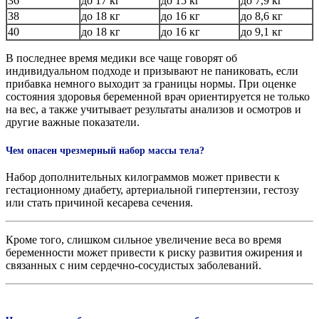
36
до 17 кг
до 15 кг
до 7,9 кг
38
до 18 кг
до 16 кг
до 8,6 кг
40
до 18 кг
до 16 кг
до 9,1 кг
В последнее время медики все чаще говорят об
индивидуальном подходе и призывают не паниковать, если
прибавка немного выходит за границы нормы. При оценке
состояния здоровья беременной врач ориентируется не только
на вес, а также учитывает результаты анализов и осмотров и
другие важные показатели.
Чем опасен чрезмерный набор массы тела?
Набор дополнительных килограммов может привести к
гестационному диабету, артериальной гипертензии, гестозу
или стать причиной кесарева сечения.
Кроме того, слишком сильное увеличение веса во время
беременности может привести к риску развития ожирения и
связанных с ним сердечно-сосудистых заболеваний.