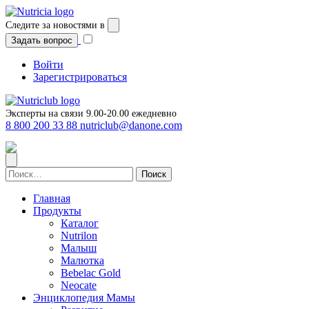
Перейти
к
Следите за новостями в
содержимому
Задать вопрос
Войти
Зарегистрироваться
Эксперты на связи 9.00-20.00 ежедневно
8 800 200 33 88
nutriclub@danone.com
Найти:
Главная
Продукты
Каталог
Nutrilon
Малыш
Малютка
Bebelac Gold
Neocate
Энциклопедия Мамы