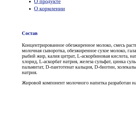
О продукте
О кормлении
Состав
Концентрированное обезжиренное молоко, смесь расти
молочная сыворотка, обезжиренное сухое молоко, гал
рыбий жир, калия цитрат, L-аскорбиновая кислота, нат
хлорид, L-аскорбат натрия, железа сульфат, цинка су
пальмитат, D-пантотенат кальция, D-биотин, холекал
натрия.
Жировой компонент молочного напитка разработан на