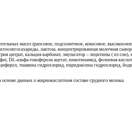
тельных масел (рапсовое, подсолнечное, кокосовое, высокооле
актоолигосахариды, лактоза, концентрированная молочная сывор
рия цитрат, кальция карбонат, эмульгатор – лецитины ( из сои),
льфат, DL-альфа-токоферола ацетат, никотинамид, фолиевая кисло
ьциферол, тиамина гидрохлорид, пиридоксина гидрохлорид, йоди
 основе данных о жирнокислотном составе грудного молока.