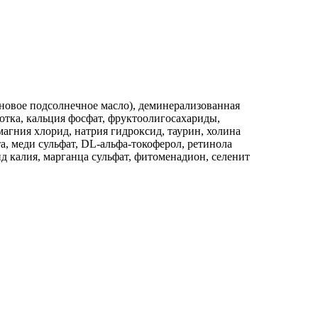
иновое подсолнечное масло), деминерализованная
отка, кальция фосфат, фруктоолигосахариды,
 магния хлорид, натрия гидроксид, таурин, холина
та, меди сульфат, DL-альфа-токоферол, ретинола
д калия, марганца сульфат, фитоменадион, селенит