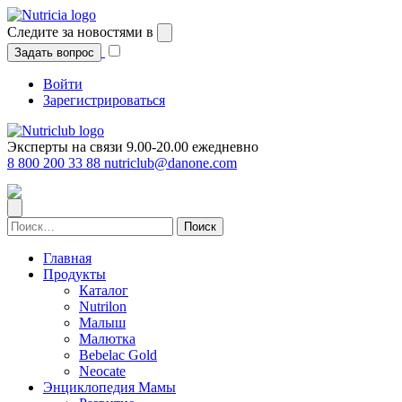
Перейти
к
Следите за новостями в
содержимому
Задать вопрос
Войти
Зарегистрироваться
Эксперты на связи 9.00-20.00 ежедневно
8 800 200 33 88
nutriclub@danone.com
Найти:
Главная
Продукты
Каталог
Nutrilon
Малыш
Малютка
Bebelac Gold
Neocate
Энциклопедия Мамы