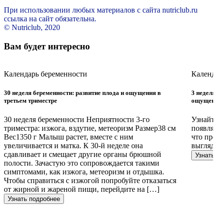
При использовании любых материалов с сайта nutriclub.ru
ссылка на сайт обязательна.
© Nutriclub, 2020
Вам будет интересно
Календарь беременности
Календ
30 неделя беременности: развитие плода и ощущения в
3 неделя
третьем триместре
ощущени
30 неделя беременности Неприятности 3-го
Узнайт
триместра: изжога, вздутие, метеоризм Размер38 см
появляю
Вес1350 г Малыш растет, вместе с ним
что про
увеличивается и матка. К 30-й неделе она
выгляди
сдавливает и смещает другие органы брюшной
Узнать
полости. Зачастую это сопровождается такими
симптомами, как изжога, метеоризм и отдышка.
Чтобы справиться с изжогой попробуйте отказаться
от жирной и жареной пищи, перейдите на […]
Узнать подробнее