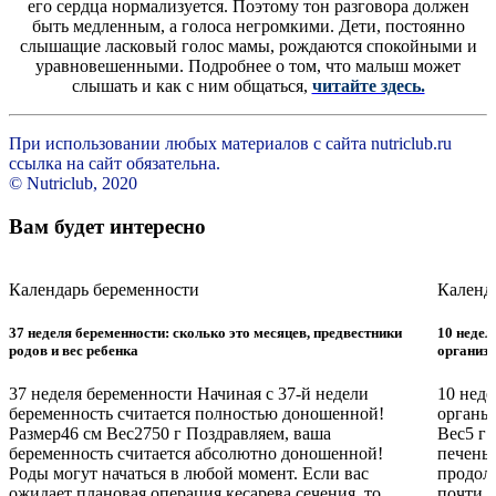
его сердца нормализуется. Поэтому тон разговора должен
быть медленным, а голоса негромкими. Дети, постоянно
слышащие ласковый голос мамы, рождаются спокойными и
уравновешенными. Подробнее о том, что малыш может
слышать и как с ним общаться,
читайте здесь.
При использовании любых материалов с сайта nutriclub.ru
ссылка на сайт обязательна.
© Nutriclub, 2020
Вам будет интересно
Календарь беременности
Календ
37 неделя беременности: сколько это месяцев, предвестники
10 недел
родов и вес ребенка
организ
37 неделя беременности Начиная с 37-й недели
10 неде
беременность считается полностью доношенной!
органы
Размер46 см Вес2750 г Поздравляем, ваша
Вес5 г 
беременность считается абсолютно доношенной!
печень 
Роды могут начаться в любой момент. Если вас
продолж
ожидает плановая операция кесарева сечения, то
почти в