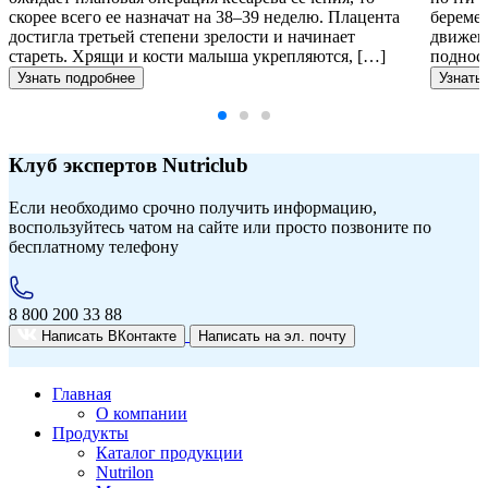
скорее всего ее назначат на 38–39 неделю. Плацента
беремен
достигла третьей степени зрелости и начинает
движени
стареть. Хрящи и кости малыша укрепляются, […]
подноси
Узнать подробнее
Узнать
Клуб экспертов Nutriclub
Если необходимо срочно получить информацию,
воспользуйтесь чатом на сайте или просто позвоните по
бесплатному телефону
8 800 200 33 88
Написать ВКонтакте
Написать на
эл. почту
Главная
О компании
Продукты
Каталог продукции
Nutrilon