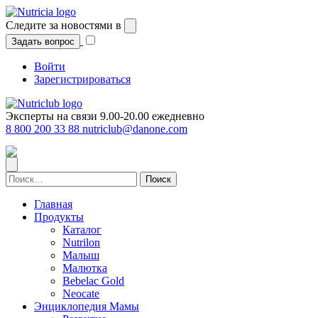
Перейти
к
Следите за новостями в
содержимому
Задать вопрос
Войти
Зарегистрироваться
Эксперты на связи 9.00-20.00 ежедневно
8 800 200 33 88
nutriclub@danone.com
Найти:
Главная
Продукты
Каталог
Nutrilon
Малыш
Малютка
Bebelac Gold
Neocate
Энциклопедия Мамы