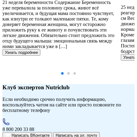
21 неделя беременности Содержание Беременность
25 нед
уже перевалила за половину срока, живот всё
реагиру
увеличивается, и будущая мама постоянно чувствует,
см Вес
как изнутри ее толкают маленькие пятки. Те, кому
движени
доверяет беременная женщина, могут осторожно
нормаль
приложить руку к ее животу и почувствовать эти
Кроме т
легкие движения. Обязательно стоит предложить это
глазами
отцу будущего малыша: эмоциональная связь между
Постеп
ними закладывается уже в […]
бодрст
Узнать подробнее
Узнать
Клуб экспертов Nutriclub
Если необходимо срочно получить информацию,
воспользуйтесь чатом на сайте или просто позвоните по
бесплатному телефону
8 800 200 33 88
Написать ВКонтакте
Написать на
эл. почту