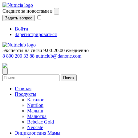
Перейти
к
Следите за новостями в
содержимому
Задать вопрос
Войти
Зарегистрироваться
Эксперты на связи 9.00-20.00 ежедневно
8 800 200 33 88
nutriclub@danone.com
Найти:
Главная
Продукты
Каталог
Nutrilon
Малыш
Малютка
Bebelac Gold
Neocate
Энциклопедия Мамы