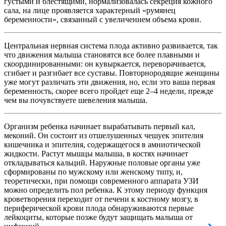
густыми и блестящими, нормализовалась секреция кожного
сала, на лице проявляется характерный «румянец
беременности», связанный с увеличением объема крови.
Центральная нервная система плода активно развивается, так
что движения малыша становятся все более плавными и
скоординированными: он кувыркается, переворачивается,
сгибает и разгибает все суставы. Повторнородящие женщины
уже могут различать эти движения, но, если это ваша первая
беременность, скорее всего пройдет еще 2–4 недели, прежде
чем вы почувствуете шевеления малыша.
Организм ребенка начинает вырабатывать первый кал,
меконий. Он состоит из отшелушенных чешуек эпителия
кишечника и эпителия, содержащегося в амниотической
жидкости. Растут мышцы малыша, в костях начинает
откладываться кальций. Наружные половые органы уже
сформированы по мужскому или женскому типу, и,
теоретически, при помощи современного аппарата УЗИ
можно определить пол ребенка. К этому периоду функция
кроветворения переходит от печени к костному мозгу, в
периферической крови плода обнаруживаются первые
лейкоциты, которые позже будут защищать малыша от