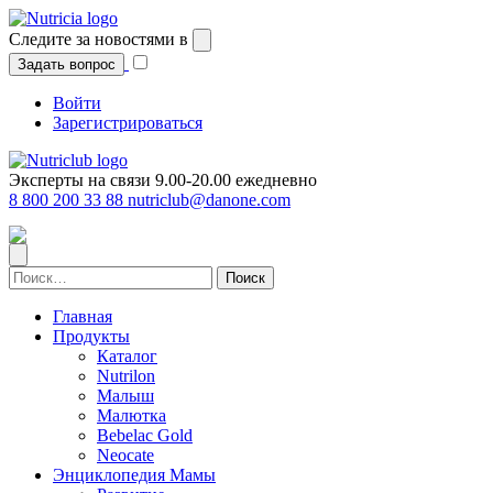
Перейти
к
Следите за новостями в
содержимому
Задать вопрос
Войти
Зарегистрироваться
Эксперты на связи 9.00-20.00 ежедневно
8 800 200 33 88
nutriclub@danone.com
Найти:
Главная
Продукты
Каталог
Nutrilon
Малыш
Малютка
Bebelac Gold
Neocate
Энциклопедия Мамы