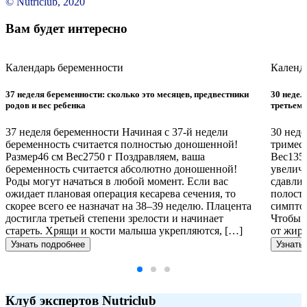
© Nutriclub, 2020
Вам будет интересно
Календарь беременности
Календ
37 неделя беременности: сколько это месяцев, предвестники
30 недел
родов и вес ребенка
третьем 
37 неделя беременности Начиная с 37-й недели
30 неде
беременность считается полностью доношенной!
тримест
Размер46 см Вес2750 г Поздравляем, ваша
Вес1350
беременность считается абсолютно доношенной!
увеличи
Роды могут начаться в любой момент. Если вас
сдавли
ожидает плановая операция кесарева сечения, то
полости
скорее всего ее назначат на 38–39 неделю. Плацента
симптом
достигла третьей степени зрелости и начинает
Чтобы с
стареть. Хрящи и кости малыша укрепляются, […]
от жир
Узнать подробнее
Узнать
Клуб экспертов Nutriclub