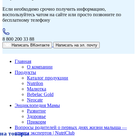
Если необходимо срочно получить информацию,
воспользуйтесь чатом на сайте или просто позвоните по
бесплатному телефону
8 800 200 33 88
Написать ВКонтакте
Написать на
эл. почту
Главная
О компании
Продукты
Каталог продукции
Nutrilon
Малютка
Bebelac Gold
Neocate
Энциклопедия Мамы
Развитие
Здоровье
Прикорм
Вопросы родителей о первых днях жизни малыша —
на товары
ответы экспертов | NutriClub
Условия акции «Скидка 10% при покупке товара из подборки по промокоду 10NUTRICLUB»
Сроки проведения акции «с 10:00:00 2.07.2026 по 23:59:59 30.09.2026 (время московское)».