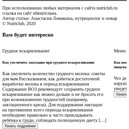
При использовании любых материалов с сайта nutriclub.ru
ссылка на сайт обязательна.
Автор статьи: Анастасия Ломакина, нутрициолог и повар
© Nutriclub, 2020
Вам будет интересно
Грудное вскармливание
Меню п
Как увеличить лактацию при грудном вскармливании
Как вво
пищевар
Как увеличить количество грудного молока: советы
Что дел
для мам Рассказываем, как добиться достаточной
наруше
выработки молока в период вскармливания
увидет
Содержание ВОЗ рекомендует сохранять грудное
вскармливание как можно дольше и не бросать его
Узнать
при возникновении трудностей (например,
лактационного криза). Для поддержания лактации
на протяжении всего периода вскармливания
необходимо правильно и часто прикладывать
ребёнка к груди, соблюдать полноценную диету […]
Узнать подробнее