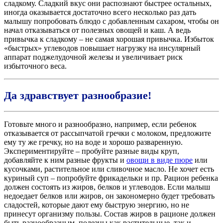
сладкому. Сладкий вкус они распознают быстрее остальных,
иногда оказывается достаточно всего несколько раз дать
малышу попробовать блюдо с добавленным сахаром, чтобы он
начал отказываться от полезных овощей и каш. А ведь
привычка к сладкому – не самая хорошая привычка. Избыток
«быстрых» углеводов повышает нагрузку на инсулярный
аппарат поджелудочной железы и увеличивает риск
избыточного веса.
Да здравствует разнообразие!
Готовьте много и разнообразно, например, если ребенок
отказывается от рассыпчатой гречки с молоком, предложите
ему ту же гречку, но на воде и хорошо разваренную.
Экспериментируйте – пробуйте разные виды круп,
добавляйте к ним разные фрукты и
овощи в виде пюре
или
кусочками, растительное или сливочное масло. Не хочет есть
куриный суп – попробуйте фрикадельки и пр. Рацион ребенка
должен состоять из жиров, белков и углеводов. Если малыш
недоедает белков или жиров, он закономерно будет требовать
сладостей, которые дают ему быструю энергию, но не
принесут организму пользы. Состав жиров в рационе должен
быть разнообразным, полезны как растительные, так и