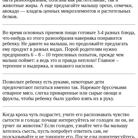
животные жиры. А еще предлагайте малышу орехи, семечки,
авокадо — кладезь ценных микроэлементов и растительных
белков.
Во время основных приемов пищи готовьте 3-4 разных блюда,
что-нибудь из этого разнообразия наверняка понравится
ребенку. Не давите на малыша, но продолжайте предлагать
ему продукт в разных видах. Порой родителям нужно
предпринять 6 – 8 – 10 терпеливых попыток, прежде чем
малыш поймет: а ведь это и правда неплохо! Главное –
терпение и выдержка, и никакого насилия.
Позвольте ребенку есть руками, некоторые дети
предпочитают питаться именно так. Нарежьте брусочками
отварное мясо, слегка приваренные или сырые овощи и
фрукты, чтобы ребенку было удобно взять их в руку.
Когда кроха чуть подрастет, учите его распознавать чувство
сытости и голода: почаще интересуйтесь не голоден ли он, не
урчит ли животик? Если голоден, узнайте чего бы малышу
хотелось съесть, пусть попробует ответить сам, не
подсказывайте и не торопите его. После еды поинтересуйтесь,