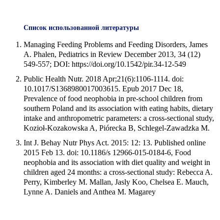
Список использованной литературы
Managing Feeding Problems and Feeding Disorders, James
A. Phalen, Pediatrics in Review December 2013, 34 (12)
549-557; DOI: https://doi.org/10.1542/pir.34-12-549
Public Health Nutr. 2018 Apr;21(6):1106-1114. doi:
10.1017/S1368980017003615. Epub 2017 Dec 18,
Prevalence of food neophobia in pre-school children from
southern Poland and its association with eating habits, dietary
intake and anthropometric parameters: a cross-sectional study,
Kozioł-Kozakowska A, Piórecka B, Schlegel-Zawadzka M.
Int J. Behay Nutr Phys Act. 2015: 12: 13. Published online
2015 Feb 13. doi: 10.1186/s 12966-015-0184-6, Food
neophobia and its association with diet quality and weight in
children aged 24 months: a cross-sectional study: Rebecca A.
Perry, Kimberley M. Mallan, Jasly Koo, Chelsea E. Mauch,
Lynne A. Daniels and Anthea M. Magarey