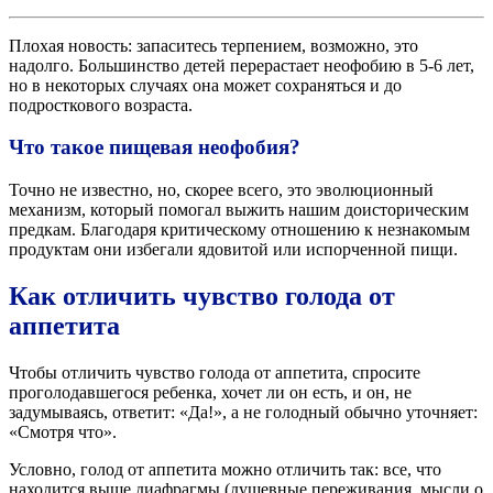
Плохая новость: запаситесь терпением, возможно, это
надолго. Большинство детей перерастает неофобию в 5-6 лет,
но в некоторых случаях она может сохраняться и до
подросткового возраста.
Что такое пищевая неофобия?
Точно не известно, но, скорее всего, это эволюционный
механизм, который помогал выжить нашим доисторическим
предкам. Благодаря критическому отношению к незнакомым
продуктам они избегали ядовитой или испорченной пищи.
Как отличить чувство голода от
аппетита
Чтобы отличить чувство голода от аппетита, спросите
проголодавшегося ребенка, хочет ли он есть, и он, не
задумываясь, ответит: «Да!», а не голодный обычно уточняет:
«Смотря что».
Условно, голод от аппетита можно отличить так: все, что
находится выше диафрагмы (душевные переживания, мысли о