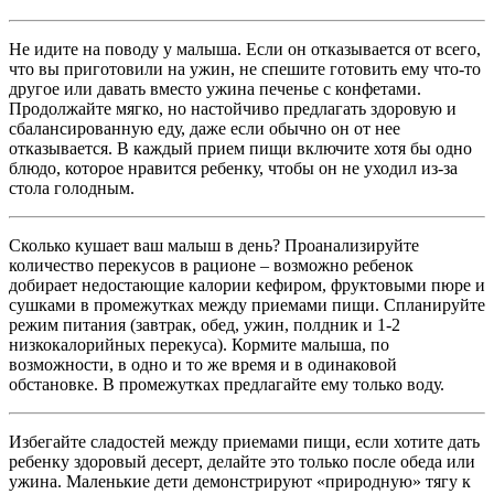
Не идите на поводу у малыша. Если он отказывается от всего,
что вы приготовили на ужин, не спешите готовить ему что-то
другое или давать вместо ужина печенье с конфетами.
Продолжайте мягко, но настойчиво предлагать здоровую и
сбалансированную еду, даже если обычно он от нее
отказывается. В каждый прием пищи включите хотя бы одно
блюдо, которое нравится ребенку, чтобы он не уходил из-за
стола голодным.
Сколько кушает ваш малыш в день? Проанализируйте
количество перекусов в рационе – возможно ребенок
добирает недостающие калории кефиром, фруктовыми пюре и
сушками в промежутках между приемами пищи. Спланируйте
режим питания (завтрак, обед, ужин, полдник и 1-2
низкокалорийных перекуса). Кормите малыша, по
возможности, в одно и то же время и в одинаковой
обстановке. В промежутках предлагайте ему только воду.
Избегайте сладостей между приемами пищи, если хотите дать
ребенку здоровый десерт, делайте это только после обеда или
ужина. Маленькие дети демонстрируют «природную» тягу к