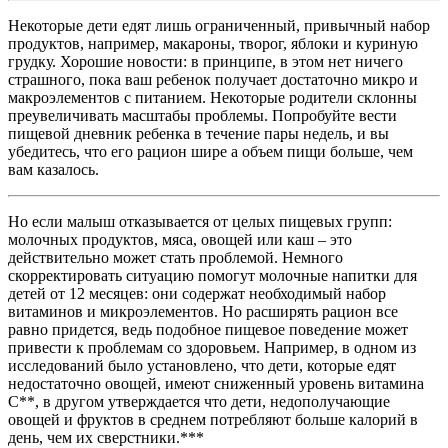
Некоторые дети едят лишь ограниченный, привычный набор
продуктов, например, макароны, творог, яблоки и куриную
грудку. Хорошие новости: в принципе, в этом нет ничего
страшного, пока ваш ребенок получает достаточно микро и
макроэлементов с питанием. Некоторые родители склонны
преувеличивать масштабы проблемы. Попробуйте вести
пищевой дневник ребенка в течение пары недель, и вы
убедитесь, что его рацион шире а объем пищи больше, чем
вам казалось.
Но если малыш отказывается от целых пищевых групп:
молочных продуктов, мяса, овощей или каш – это
действительно может стать проблемой. Немного
скорректировать ситуацию помогут молочные напитки для
детей от 12 месяцев: они содержат необходимый набор
витаминов и микроэлементов. Но расширять рацион все
равно придется, ведь подобное пищевое поведение может
привести к проблемам со здоровьем. Например, в одном из
исследований было установлено, что дети, которые едят
недостаточно овощей, имеют сниженный уровень витамина
С**, в другом утверждается что дети, недополучающие
овощей и фруктов в среднем потребляют больше калорий в
день, чем их сверстники.***