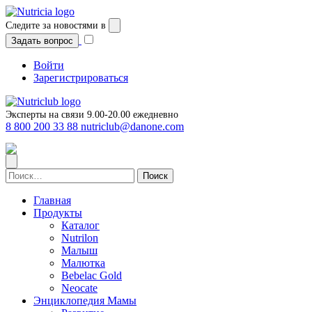
Перейти
к
Следите за новостями в
содержимому
Задать вопрос
Войти
Зарегистрироваться
Эксперты на связи 9.00-20.00 ежедневно
8 800 200 33 88
nutriclub@danone.com
Найти:
Главная
Продукты
Каталог
Nutrilon
Малыш
Малютка
Bebelac Gold
Neocate
Энциклопедия Мамы