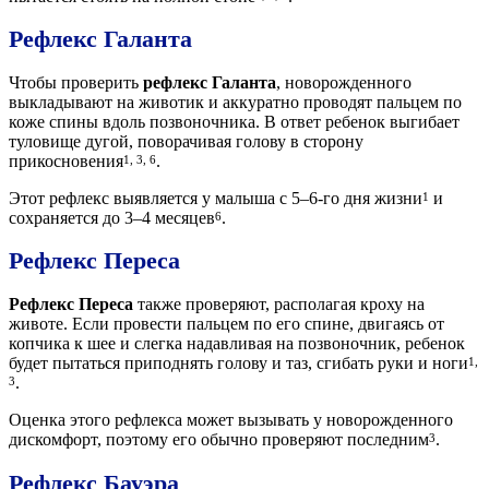
Рефлекс Галанта
Чтобы проверить
рефлекс Галанта
, новорожденного
выкладывают на животик и аккуратно проводят пальцем по
коже спины вдоль позвоночника. В ответ ребенок выгибает
туловище дугой, поворачивая голову в сторону
прикосновения
.
1, 3, 6
Этот рефлекс выявляется у малыша с 5–6-го дня жизни
и
1
сохраняется до 3–4 месяцев
.
6
Рефлекс
Переса
Рефлекс Переса
также проверяют, располагая кроху на
животе. Если провести пальцем по его спине, двигаясь от
копчика к шее и слегка надавливая на позвоночник, ребенок
будет пытаться приподнять голову и таз, сгибать руки и ноги
1,
.
3
Оценка этого рефлекса может вызывать у новорожденного
дискомфорт, поэтому его обычно проверяют последним
.
3
Рефлекс
Бауэра