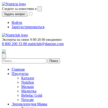
Перейти
к
Следите за новостями в
содержимому
Задать вопрос
Войти
Зарегистрироваться
Эксперты на связи 9.00-20.00 ежедневно
8 800 200 33 88
nutriclub@danone.com
Найти:
Главная
Продукты
Каталог
Nutrilon
Малыш
Малютка
Bebelac Gold
Neocate
Энциклопедия Мамы