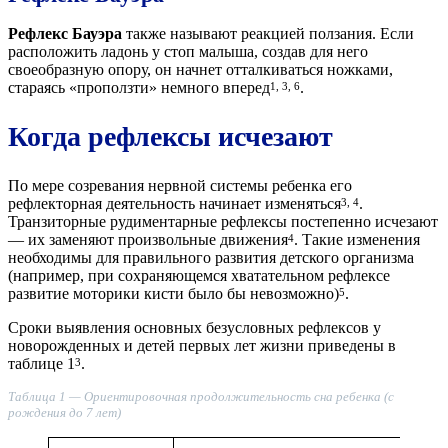
Рефлекс Бауэра
также называют реакцией ползания. Если
расположить ладонь у стоп малыша, создав для него
своеобразную опору, он начнет отталкиваться ножками,
стараясь «проползти» немного вперед
.
1, 3, 6
Когда рефлексы исчезают
По мере созревания нервной системы ребенка его
рефлекторная деятельность начинает изменяться
.
3, 4
Транзиторные рудиментарные рефлексы постепенно исчезают
— их заменяют произвольные движения
. Такие изменения
4
необходимы для правильного развития детского организма
(например, при сохраняющемся хватательном рефлексе
развитие моторики кисти было бы невозможно)
.
5
Сроки выявления основных безусловных рефлексов у
новорожденных и детей первых лет жизни приведены в
таблице 1
.
3
Таблица 1 — Ориентировочная продолжительность сна ребенка (с
рождения до 7 лет)