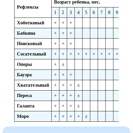
Возраст ребенка, мес.
Рефлексы
1
2
3
4
5
6
7
8
9
10
Хоботковый
+
+
+
Бабкина
+
+
+
Поисковый
+
+
+
Сосательный
+
+
+
+
+
+
+
+
+
+
Опоры
+
±
Бауэра
+
+
+
Хватательный
+
+
+
±
Переса
+
+
+
±
Галанта
+
+
+
±
Моро
+
+
+
+
±