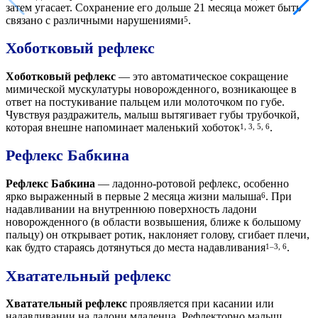
затем угасает. Сохранение его дольше 21 месяца может быть
связано с различными нарушениями
.
5
Хоботковый рефлекс
Хоботковый рефлекс
— это автоматическое сокращение
мимической мускулатуры новорожденного, возникающее в
ответ на постукивание пальцем или молоточком по губе.
Чувствуя раздражитель, малыш вытягивает губы трубочкой,
которая внешне напоминает маленький хоботок
.
1, 3, 5, 6
Рефлекс Бабкина
Рефлекс Бабкина
— ладонно-ротовой рефлекс, особенно
ярко выраженный в первые 2 месяца жизни малыша
. При
6
надавливании на внутреннюю поверхность ладони
новорожденного (в области возвышения, ближе к большому
пальцу) он открывает ротик, наклоняет голову, сгибает плечи,
как будто стараясь дотянуться до места надавливания
.
1–3, 6
Хватательный рефлекс
Хватательный рефлекс
проявляется при касании или
надавливании на ладони младенца. Рефлекторно малыш