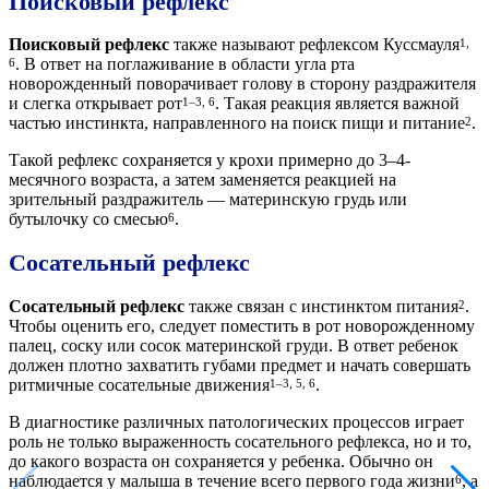
Поисковый рефлекс
Поисковый рефлекс
также называют рефлексом Куссмауля
1,
. В ответ на поглаживание в области угла рта
6
новорожденный поворачивает голову в сторону раздражителя
и слегка открывает рот
. Такая реакция является важной
1–3, 6
частью инстинкта, направленного на поиск пищи и питание
.
2
Такой рефлекс сохраняется у крохи примерно до 3–4-
месячного возраста, а затем заменяется реакцией на
зрительный раздражитель — материнскую грудь или
бутылочку со смесью
.
6
Сосательный рефлекс
Сосательный рефлекс
также связан с инстинктом питания
.
2
Чтобы оценить его, следует поместить в рот новорожденному
палец, соску или сосок материнской груди. В ответ ребенок
должен плотно захватить губами предмет и начать совершать
ритмичные сосательные движения
.
1–3, 5, 6
В диагностике различных патологических процессов играет
роль не только выраженность сосательного рефлекса, но и то,
до какого возраста он сохраняется у ребенка. Обычно он
наблюдается у малыша в течение всего первого года жизни
, а
6