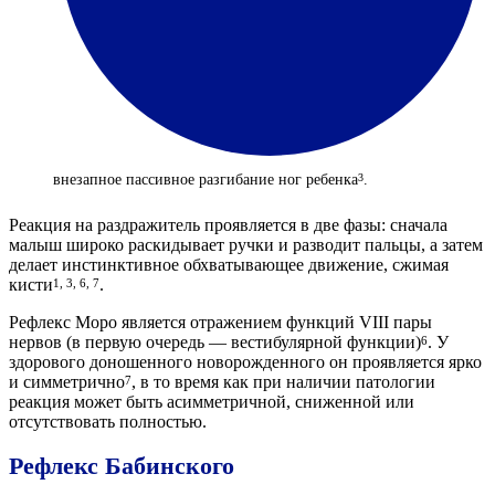
внезапное пассивное разгибание ног ребенка
.
3
Реакция на раздражитель проявляется в две фазы: сначала
малыш широко раскидывает ручки и разводит пальцы, а затем
делает инстинктивное обхватывающее движение, сжимая
кисти
.
1, 3, 6, 7
Рефлекс Моро является отражением функций VIII пары
нервов (в первую очередь — вестибулярной функции)
. У
6
здорового доношенного новорожденного он проявляется ярко
и симметрично
, в то время как при наличии патологии
7
реакция может быть асимметричной, сниженной или
отсутствовать полностью.
Рефлекс Бабинского