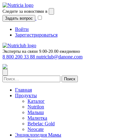
Перейти
к
Следите за новостями в
содержимому
Задать вопрос
Войти
Зарегистрироваться
Эксперты на связи 9.00-20.00 ежедневно
8 800 200 33 88
nutriclub@danone.com
Найти:
Главная
Продукты
Каталог
Nutrilon
Малыш
Малютка
Bebelac Gold
Neocate
Энциклопедия Мамы