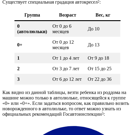
Существует специальная градация автокресел
:
2
Группа
Возраст
Вес, кг
0
От 0 до 6
До 10
(автолюльки)
месяцев
От 0 до 12
0+
До 13
месяцев
1
От 1 до 4 лет
От 9 до 18
2
От 3 до 7 лет
От 15 до 25
3
От 6 до 12 лет
От 22 до 36
Как видно из данной таблицы, везти ребенка из роддома на
машине можно только в автолюльке, относящейся к группе
«0» или «0+». Если задаться вопросом, как правильно возить
новорожденного в автолюльке, то ответ можно узнать из
официальных рекомендаций Госавтоинспекции
:
3