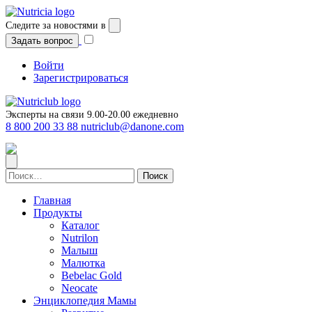
Перейти
к
Следите за новостями в
содержимому
Задать вопрос
Войти
Зарегистрироваться
Эксперты на связи 9.00-20.00 ежедневно
8 800 200 33 88
nutriclub@danone.com
Найти:
Главная
Продукты
Каталог
Nutrilon
Малыш
Малютка
Bebelac Gold
Neocate
Энциклопедия Мамы