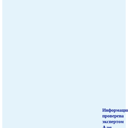
Информаци
проверена
экспертом
Аля