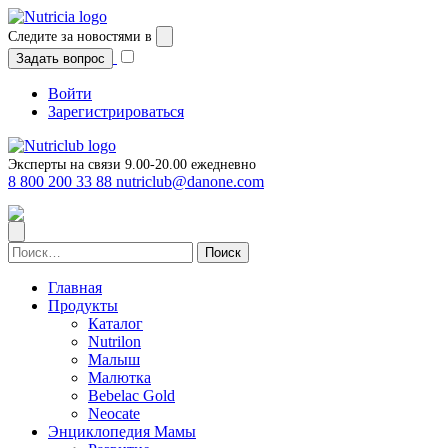
Перейти
к
Следите за новостями в
содержимому
Задать вопрос
Войти
Зарегистрироваться
Эксперты на связи 9.00-20.00 ежедневно
8 800 200 33 88
nutriclub@danone.com
Найти:
Главная
Продукты
Каталог
Nutrilon
Малыш
Малютка
Bebelac Gold
Neocate
Энциклопедия Мамы