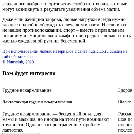
сердечного выброса и ортостатической гипотензии, которые
могут возникнуть в результате увеличения объема матки.
Даже если женщина здорова, любые нагрузки всегда нужно
заранее подробно обсуждать с лечащим врачом. И если врач
не нашел противопоказаний, спорт – вместе с правильным
питанием и эмоционально-комфортной средой – должен стать
частью ежедневной рутины беременной.
При использовании любых материалов с сайта nutriclub.ru ссылка на
сайт обязательна.
© Nutriclub, 2020
Вам будет интересно
Грудное вскармливание
Здоров
Лактостаз при грудном вскармливании
Шов посл
Грудное вскармливание — бесценный опыт для
Рассмот
мамы и малыша, но иногда на этом пути возникают
шов пос
трудности. Одна из распространенных проблем —
новоисп
лактостаз.
послео