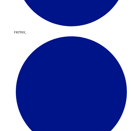
гестоз;