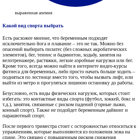
выраженная анемия
Какой вид спорта выбрать
Есть расхожее мнение, что беременным подходят
исключительно йога и плавание – это не так. Можно без
опасений выбирать пилатес (без сложных акробатических
элементов), бег, теннис и бадминтон, ходьбу, занятия на
велотренажере, растяжки, легкие аэробные нагрузки или бег.
Кроме того, всегда можно найти в интернете видео-курсы
фитнеса для беременных, либо просто начать больше ходить –
подняться по лестнице вместо того, чтобы вызвать лифт, или
выйти из метро и прогуляться лишнюю остановку до работы.
Безусловно, есть виды физических нагрузок, которых стоит
избегать: это контактные виды спорта (футбол, хоккей, бокс и
т.д.), занятия, связанные с риском падений (горные лыжи,
конный спорт). Также не подойдет беременным дайвинг и
парашютный спорт.
После первого триместра стоит с осторожностью относиться к
упражнениям, которые выполняются из положения лежа на
спине. Это связано с повышенным риском снижения