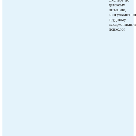
Эксперт по
детскому
питанию,
консультант по
грудному
вскармливани
психолог