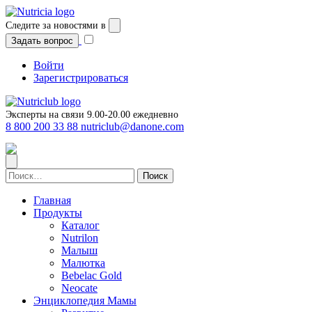
Перейти
к
Следите за новостями в
содержимому
Задать вопрос
Войти
Зарегистрироваться
Эксперты на связи 9.00-20.00 ежедневно
8 800 200 33 88
nutriclub@danone.com
Найти:
Главная
Продукты
Каталог
Nutrilon
Малыш
Малютка
Bebelac Gold
Neocate
Энциклопедия Мамы