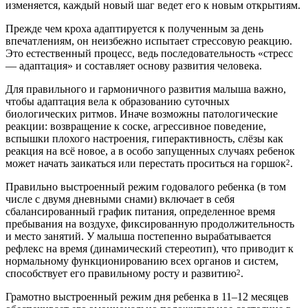
изменяется, каждый новый шаг ведет его к новым открытиям.
Прежде чем кроха адаптируется к полученным за день
впечатлениям, он неизбежно испытает стрессовую реакцию.
Это естественный процесс, ведь последовательность «стресс
— адаптация» и составляет основу развития человека.
Для правильного и гармоничного развития малыша важно,
чтобы адаптация вела к образованию суточных
биологических ритмов. Иначе возможны патологические
реакции: возвращение к соске, агрессивное поведение,
вспышки плохого настроения, гиперактивность, слёзы как
реакция на всё новое, а в особо запущенных случаях ребенок
может начать заикаться или перестать проситься на горшок
.
2
Правильно выстроенный режим годовалого ребенка (в том
числе с двумя дневными снами) включает в себя
сбалансированный график питания, определенное время
пребывания на воздухе, фиксированную продолжительность
и место занятий. У малыша постепенно вырабатывается
рефлекс на время (динамический стереотип), что приводит к
нормальному функционированию всех органов и систем,
способствует его правильному росту и развитию
.
2
Грамотно выстроенный режим дня ребенка в 11–12 месяцев