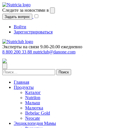
Перейти
к
Следите за новостями в
содержимому
Задать вопрос
Войти
Зарегистрироваться
Эксперты на связи 9.00-20.00 ежедневно
8 800 200 33 88
nutriclub@danone.com
Найти:
Главная
Продукты
Каталог
Nutrilon
Малыш
Малютка
Bebelac Gold
Neocate
Энциклопедия Мамы