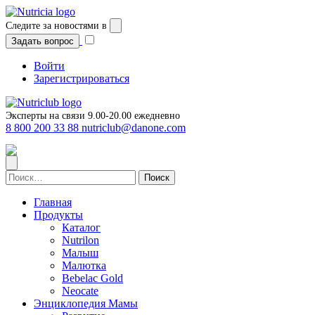
Перейти
к
Следите за новостями в
содержимому
Задать вопрос
Войти
Зарегистрироваться
Эксперты на связи 9.00-20.00 ежедневно
8 800 200 33 88
nutriclub@danone.com
Найти:
Главная
Продукты
Каталог
Nutrilon
Малыш
Малютка
Bebelac Gold
Neocate
Энциклопедия Мамы