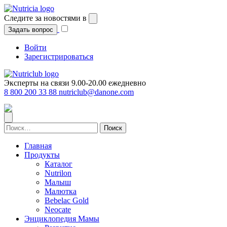
Перейти
к
Следите за новостями в
содержимому
Задать вопрос
Войти
Зарегистрироваться
Эксперты на связи 9.00-20.00 ежедневно
8 800 200 33 88
nutriclub@danone.com
Найти:
Главная
Продукты
Каталог
Nutrilon
Малыш
Малютка
Bebelac Gold
Neocate
Энциклопедия Мамы