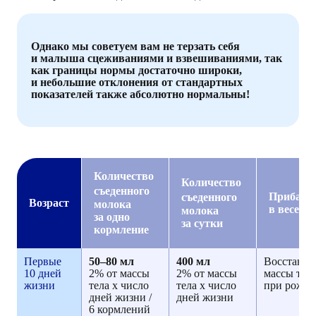
Однако мы советуем вам не терзать себя
и малыша сцеживаниями и взвешиваниями, так
как границы нормы достаточно широки,
и небольшие отклонения от стандартных
показателей также абсолютно нормальны!
Количество
Количество
съеденного
Прибавк
съеденного
Возраст
молока
в весе
молока
за одно
за сутки
кормление
Первые
50–80 мл
400 мл
Восстанов
10 дней
2% от массы
2% от массы
массы тел
жизни
тела х число
тела х число
при рожд
дней жизни /
дней жизни
6 кормлений