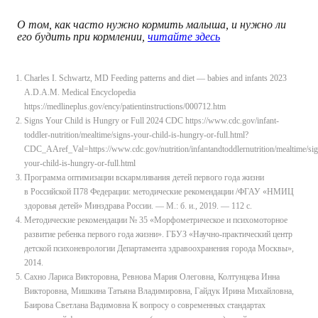
О том, как часто нужно кормить малыша, и нужно ли
его будить при кормлении,
читайте здесь
Charles I. Schwartz, MD Feeding patterns and diet — babies and infants 2023
A.D.A.M. Medical Encyclopedia
https://medlineplus.gov/ency/patientinstructions/000712.htm
Signs Your Child is Hungry or Full 2024 CDC https://www.cdc.gov/infant-
toddler-nutrition/mealtime/signs-your-child-is-hungry-or-full.html?
CDC_AAref_Val=https://www.cdc.gov/nutrition/infantandtoddlernutrition/mealtime/sig
your-child-is-hungry-or-full.html
Программа оптимизации вскармливания детей первого года жизни
в Российской П78 Федерации: методические рекомендации /ФГАУ «НМИЦ
здоровья детей» Минздрава России. — М.: б. и., 2019. — 112 с.
Методические рекомендации № 35 «Морфометрическое и психомоторное
развитие ребенка первого года жизни». ГБУЗ «Научно-практический центр
детской психоневрологии Департамента здравоохранения города Москвы»,
2014.
Сахно Лариса Викторовна, Ревнова Мария Олеговна, Колтунцева Инна
Викторовна, Мишкина Татьяна Владимировна, Гайдук Ирина Михайловна,
Баирова Светлана Вадимовна К вопросу о современных стандартах