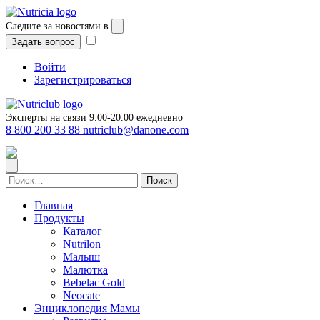
Перейти
к
Следите за новостями в
содержимому
Задать вопрос
Войти
Зарегистрироваться
Эксперты на связи 9.00-20.00 ежедневно
8 800 200 33 88
nutriclub@danone.com
Найти:
Главная
Продукты
Каталог
Nutrilon
Малыш
Малютка
Bebelac Gold
Neocate
Энциклопедия Мамы