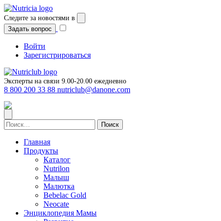
Перейти
к
Следите за новостями в
содержимому
Задать вопрос
Войти
Зарегистрироваться
Эксперты на связи 9.00-20.00 ежедневно
8 800 200 33 88
nutriclub@danone.com
Найти:
Главная
Продукты
Каталог
Nutrilon
Малыш
Малютка
Bebelac Gold
Neocate
Энциклопедия Мамы