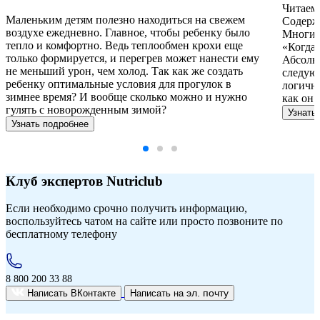
Читаем 
Маленьким детям полезно находиться на свежем
Содержа
воздухе ежедневно. Главное, чтобы ребенку было
Многие 
тепло и комфортно. Ведь теплообмен крохи еще
«Когда 
только формируется, и перегрев может нанести ему
Абсолют
не меньший урон, чем холод. Так как же создать
следую
ребенку оптимальные условия для прогулок в
логичне
зимнее время? И вообще сколько можно и нужно
как он 
гулять с новорожденным зимой?
Узнать
Узнать подробнее
Клуб экспертов Nutriclub
Если необходимо срочно получить информацию,
воспользуйтесь чатом на сайте или просто позвоните по
бесплатному телефону
8 800 200 33 88
эл. почту
Написать ВКонтакте
Написать на