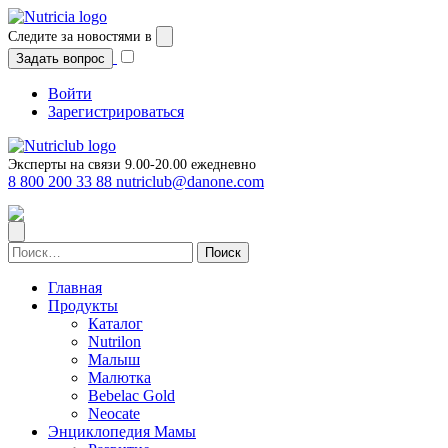
Перейти
к
Следите за новостями в
содержимому
Задать вопрос
Войти
Зарегистрироваться
Эксперты на связи 9.00-20.00 ежедневно
8 800 200 33 88
nutriclub@danone.com
Найти:
Главная
Продукты
Каталог
Nutrilon
Малыш
Малютка
Bebelac Gold
Neocate
Энциклопедия Мамы