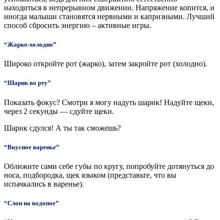
находиться в непрерывном движении. Напряжение копится, и
иногда малыши становятся нервными и капризными. Лучший
способ сбросить энергию – активные игры.
“Жарко-холодно”
Широко откройте рот (жарко), затем закройте рот (холодно).
“Шарик во рту”
Показать фокус? Смотри я могу надуть шарик! Надуйте щеки,
через 2 секунды — сдуйте щеки.
Шарик сдулся! А ты так сможешь?
“Вкусное варенье”
Оближите сами себе губы по кругу, попробуйте дотянуться до
носа, подбородка, щек языком (представьте, что вы
испачкались в варенье).
“Слон на водопое”