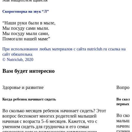
Скороговорка на звук “Л”
“Наши руки были в мыле,
Мы посуду сами мыли.
Мы посуду мыли сами,
Помогали нашей маме”
При использовании любых материалов с сайта nutriclub.ru ссылка на
сайт обязательна.
© Nutriclub, 2020
Вам будет интересно
Здоровье и развитие
Вопрос
Когда ребенок начинает сидеть
Во сколь
первых л
Во сколько месяцев ребенок начинает сидеть? Этот
Во скол
вопрос беспокоит многих родителей малышей
малыша
начиная с возраста 5–6 месяцев. Кажется, что с
начинаю
умением сидеть для грудничка и его семьи
гуления
откроются новые возможности коммуникации,