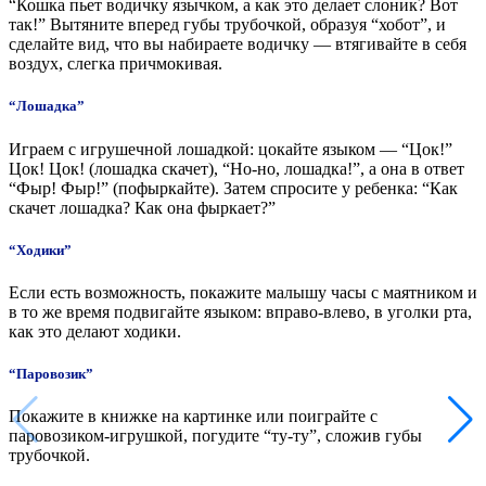
“Кошка пьет водичку язычком, а как это делает слоник? Вот
так!” Вытяните вперед губы трубочкой, образуя “хобот”, и
сделайте вид, что вы набираете водичку — втягивайте в себя
воздух, слегка причмокивая.
“Лошадка”
Играем с игрушечной лошадкой: цокайте языком — “Цок!”
Цок! Цок! (лошадка скачет), “Но-но, лошадка!”, а она в ответ
“Фыр! Фыр!” (пофыркайте). Затем спросите у ребенка: “Как
скачет лошадка? Как она фыркает?”
“Ходики”
Если есть возможность, покажите малышу часы с маятником и
в то же время подвигайте языком: вправо-влево, в уголки рта,
как это делают ходики.
“Паровозик”
Покажите в книжке на картинке или поиграйте с
паровозиком-игрушкой, погудите “ту-ту”, сложив губы
трубочкой.