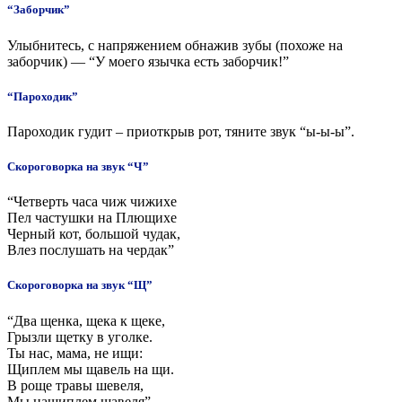
“Заборчик”
Улыбнитесь, с напряжением обнажив зубы (похоже на
заборчик) — “У моего язычка есть заборчик!”
“Пароходик”
Пароходик гудит – приоткрыв рот, тяните звук “ы-ы-ы”.
Скороговорка на звук “Ч”
“Четверть часа чиж чижихе
Пел частушки на Плющихе
Черный кот, большой чудак,
Влез послушать на чердак”
Скороговорка на звук “Щ”
“Два щенка, щека к щеке,
Грызли щетку в уголке.
Ты нас, мама, не ищи:
Щиплем мы щавель на щи.
В роще травы шевеля,
Мы нащиплем щавеля”