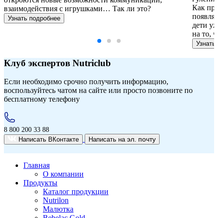
Как пр
взаимодействия с игрушками… Так ли это?
появляю
Узнать подробнее
дети уж
на то, 
Узнать
Клуб экспертов Nutriclub
Если необходимо срочно получить информацию,
воспользуйтесь чатом на сайте или просто позвоните по
бесплатному телефону
8 800 200 33 88
эл. почту
Написать ВКонтакте
Написать на
Главная
О компании
Продукты
Каталог продукции
Nutrilon
Малютка
Bebelac Gold