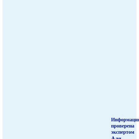
Информаци
проверена
экспертом
Аля