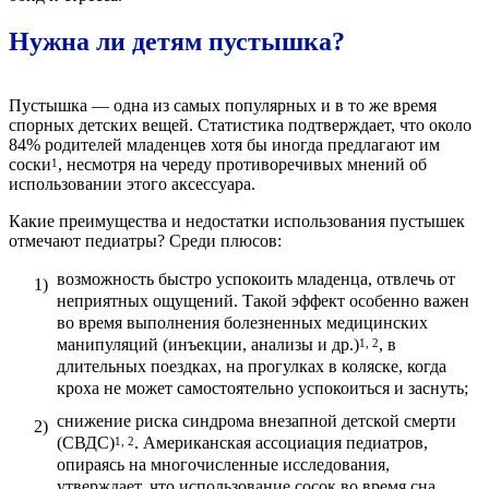
Нужна ли детям пустышка?
Пустышка — одна из самых популярных и в то же время
спорных детских вещей. Статистика подтверждает, что около
84% родителей младенцев хотя бы иногда предлагают им
соски
, несмотря на череду противоречивых мнений об
1
использовании этого аксессуара.
Какие преимущества и недостатки использования пустышек
отмечают педиатры? Среди плюсов:
возможность быстро успокоить младенца, отвлечь от
неприятных ощущений. Такой эффект особенно важен
во время выполнения болезненных медицинских
манипуляций (инъекции, анализы и др.)
, в
1, 2
длительных поездках, на прогулках в коляске, когда
кроха не может самостоятельно успокоиться и заснуть;
снижение риска синдрома внезапной детской смерти
(СВДС)
. Американская ассоциация педиатров,
1, 2
опираясь на многочисленные исследования,
утверждает, что использование сосок во время сна