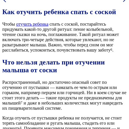
Как отучить ребенка спать с соской
Чтобы
отучить ребенка
спать с соской, постарайтесь
придумать какой-то другой ритуал: пение колыбельной,
чтение сказки на ночь, поглаживание. Такой ритуал может
включать три-четыре действия, которые увлекают, но не
разыгрывают малыша. Важно, чтобы перед сном он мог
расслабиться, успокоиться, почувствовать вашу заботу
.
6
Что нельзя делать при отучении
малыша от соски
Распространенный, но достаточно опасный совет по
отучению от пустышки — намазать ее чем-то острым или
горьким, например перцем или горчицей. Ни в коем случае не
стоит этого делать — такие продукты не предназначены для
малышей
и даже в небольших количествах могут навредить
7
их пищеварительной системе.
Когда отучить от пустышки ребенка не получается, не стоит
терять самообладание и ругать малыша, стыдить его или
дразнить
. Проявите максимум понимания и терпения — и
6