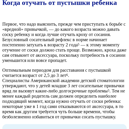
Когда отучать от пустышки ребенка
Первое, что надо выяснить, прежде чем приступать к борьбе с
«вредной» привычкой, — до какого возраста можно давать
соску ребенку и когда лучше отучать кроху от сосания.
Безусловный сосательный рефлекс в норме начинает
постепенно затухать к возрасту 2 года
— к этому моменту
5
отучение от соски должно стать проще. Возможно, кроха даже
сам отвыкнет от аксессуара, поскольку потребность в сосании
уменьшится или вовсе пропадет.
Оптимальным периодом для расставания с пустышкой
считается возраст от 2,5 до 3 лет
.
6
Специалисты Американской академии детской стоматологии
утверждают, что у детей младше 3 лет сосательные привычки
вряд ли вызовут какие-либо долгосрочные проблемы
. Тем не
3
менее каждый родитель сам должен определить наиболее
подходящий момент, когда нужно отучать от соски ребенка:
некоторые уже в 1 год сами отказываются от аксессуара, в то
время как другим требуется чуть больше времени, чтобы
безболезненно избавиться от привычки сосать пустышку.