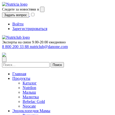
Перейти
к
Следите за новостями в
содержимому
Задать вопрос
Войти
Зарегистрироваться
Эксперты на связи 9.00-20.00 ежедневно
8 800 200 33 88
nutriclub@danone.com
Найти:
Главная
Продукты
Каталог
Nutrilon
Малыш
Малютка
Bebelac Gold
Neocate
Энциклопедия Мамы