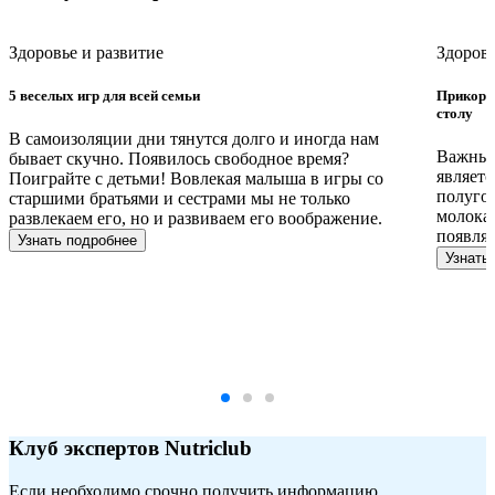
Здоровье и развитие
Здоровь
5 веселых игр для всей семьи
Прикорм 
столу
В самоизоляции дни тянутся долго и иногда нам
Важным
бывает скучно. Появилось свободное время?
являетс
Поиграйте с детьми! Вовлекая малыша в игры со
полугод
старшими братьями и сестрами мы не только
молока,
развлекаем его, но и развиваем его воображение.
появлят
Узнать подробнее
Узнать
Клуб экспертов Nutriclub
Если необходимо срочно получить информацию,