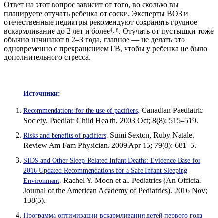
Ответ на этот вопрос зависит от того, во сколько вы
планируете отучать ребенка от соски. Эксперты ВОЗ и
отечественные педиатры рекомендуют сохранять грудное
вскармливание до 2 лет и более
. Отучать от пустышки тоже
4, 8
обычно начинают в 2–3 года, главное — не делать это
одновременно с прекращением ГВ, чтобы у ребенка не было
дополнительного стресса.
Источники
:
Canadian Paediatric
Recommendations for the use of pacifiers
.
Society. Paediatr Child Health. 2003 Oct; 8(8): 515–519.
Sumi Sexton, Ruby Natale.
Risks and benefits of pacifiers
.
Review Am Fam Physician. 2009 Apr 15; 79(8): 681–5.
SIDS and Other Sleep-Related Infant Deaths: Evidence Base for
2016 Updated Recommendations for a Safe Infant Sleeping
Rachel Y. Moon et al. Pediatrics (An Official
Environment
.
Journal of the American Academy of Pediatrics). 2016 Nov;
138(5).
Программа оптимизации вскармливания детей первого года