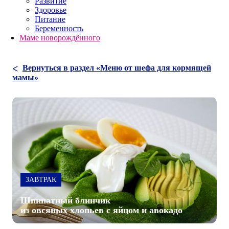
Развитие
Здоровье
Питание
Беременность
Маме новорождённого
Вернуться в раздел «Меню от шефа для кормящей
мамы»
ЗАВТРАК
Шпинатный блинчик
из овсяных хлопьев с яйцом и авокадо