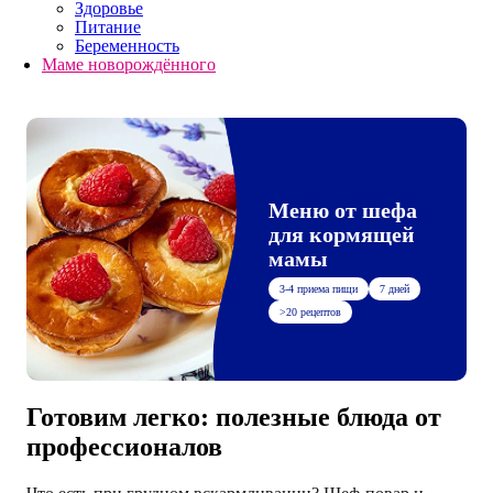
Здоровье
Питание
Беременность
Маме новорождённого
Меню от шефа
для кормящей
мамы
3-4 приема пищи
7 дней
>20 рецептов
Готовим легко: полезные блюда от
профессионалов