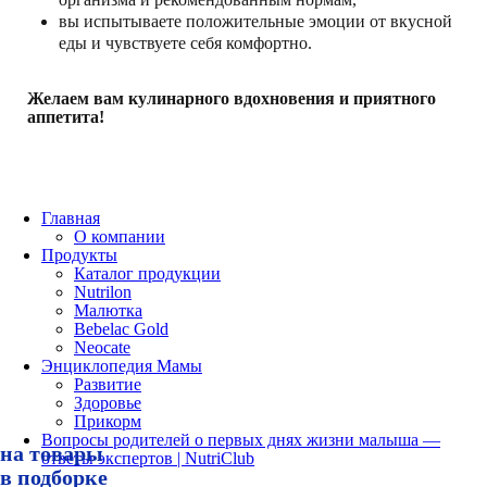
вы испытываете положительные эмоции от вкусной
еды и чувствуете себя комфортно.
Желаем вам кулинарного вдохновения и приятного
аппетита!
Главная
О компании
Продукты
Каталог продукции
Nutrilon
Малютка
Bebelac Gold
Neocate
Энциклопедия Мамы
Развитие
Здоровье
Прикорм
Вопросы родителей о первых днях жизни малыша —
на товары
Условия акции «Скидка 10% при покупке товара из подборки по промокоду 10NUTRICLUB»
ответы экспертов | NutriClub
Сроки проведения акции «с 10:00:00 2.07.2026 по 23:59:59 30.09.2026 (время московское)».
Механика:
в подборке
Войти на сайт ozon.ru под своими учетными данными;