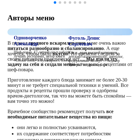
Авторы меню
Одноворченко
Фуголь Денис
В период
грудного вскармливания
маме очень важно
Александр
Сергеевич
питаться разнообразно и сбалансированно
. А еще
Шеф-повар, 17-летний опыт работы в
К.м.н., врач высшей категории,
хочется, чтобы было
вкусно
! Но времени следить за
лучших ресторанах, автор книги
детский гастроэнтеролог, диетолог,
своим питанием практически нет…
Мы взяли эту
«Cookie book» и кулинарного блога
федеральный эксперт — педиатр
задачу на себя и создали меню
на неделю с рецептами от
Центра Росздравнадзора
шеф-повара.
Приготовление каждого блюда занимает не более 20-30
минут и не требует специальной техники и умений. Все
продукты и рецепты прошли проверку и одобрены
врачом-диетологом, так что вы можете быть спокойны —
вам точно это можно!
Врачебное сообщество рекомендует получать
все
необходимые питательные вещества из пищи:
они легко и полностью усваиваются,
их содержание соответствует потребностям
организма и рекомендованным нормам,