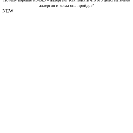
Почему коровье молоко – аллерген? Как понять что это действительно
аллергия и когда она пройдет?
NEW