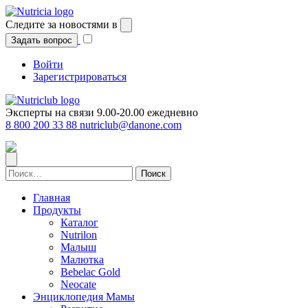
Перейти
к
Следите за новостями в
содержимому
Задать вопрос
Войти
Зарегистрироваться
Эксперты на связи 9.00-20.00 ежедневно
8 800 200 33 88
nutriclub@danone.com
Найти:
Главная
Продукты
Каталог
Nutrilon
Малыш
Малютка
Bebelac Gold
Neocate
Энциклопедия Мамы