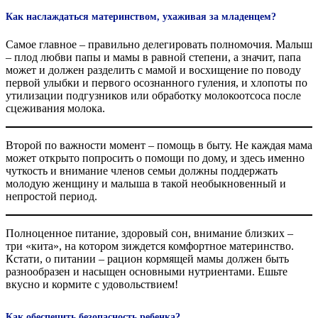
Как наслаждаться материнством, ухаживая за младенцем?
Самое главное – правильно делегировать полномочия. Малыш
– плод любви папы и мамы в равной степени, а значит, папа
может и должен разделить с мамой и восхищение по поводу
первой улыбки и первого осознанного гуления, и хлопоты по
утилизации подгузников или обработку молокоотсоса после
сцеживания молока.
Второй по важности момент – помощь в быту. Не каждая мама
может открыто попросить о помощи по дому, и здесь именно
чуткость и внимание членов семьи должны поддержать
молодую женщину и малыша в такой необыкновенный и
непростой период.
Полноценное питание, здоровый сон, внимание близких –
три «кита», на котором зиждется комфортное материнство.
Кстати, о питании – рацион кормящей мамы должен быть
разнообразен и насыщен основными нутриентами. Ешьте
вкусно и кормите с удовольствием!
Как обеспечить безопасность ребенка?