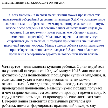
специальные увлажняющие эмульсии.
У всех малышей в первый месяц жизни может проявиться так
называемый себорейный дерматит младенцев (СДМ –воспалительное
состояние кожи с образованием чешуек, которое может возникнуть
вскоре после рождения и обычно длится от нескольких недель до
месяцев. При поражении кожи головы его обычно называют
«молочной корочкой»). Молочные корочки на голове могут
сохраняться до 3х месяцев, и требуют применения специальных
шампуней против корочек. Мытье головы ребенка таким шампунем
при себорее показано частое, каждые 2-3 дня, что облегчает
проявления себорейного дерматита волосистой части головы.
Четвертое
– длительность купания ребенка. Ориентируйтесь
на условный интервал от 10 до 40 минут: 10-15 мин вполне
достаточно для полноценной процедуры купания младенца, и,
если малыш устал и мама еще неопытна, этим можно
ограничиться. А вот для того, чтобы насладиться водными
процедурами полноценно, малышу нужно порядка получаса,
и чем старше малыш, тем охотнее он проводит время в воде. К
году длительность водных процедур обычно достигает часа.
Вечерняя ванна становится привычным ритуалом для
ребенка, помогая формировать правильный отход ко сну.