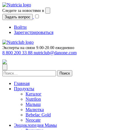
Перейти
к
Следите за новостями в
содержимому
Задать вопрос
Войти
Зарегистрироваться
Эксперты на связи 9.00-20.00 ежедневно
8 800 200 33 88
nutriclub@danone.com
Найти:
Главная
Продукты
Каталог
Nutrilon
Малыш
Малютка
Bebelac Gold
Neocate
Энциклопедия Мамы