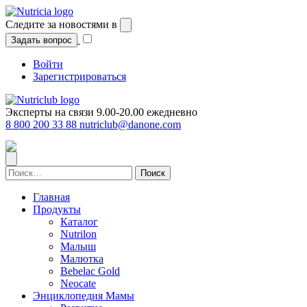
Перейти
к
Следите за новостями в
содержимому
Задать вопрос
Войти
Зарегистрироваться
Эксперты на связи 9.00-20.00 ежедневно
8 800 200 33 88
nutriclub@danone.com
Найти:
Главная
Продукты
Каталог
Nutrilon
Малыш
Малютка
Bebelac Gold
Neocate
Энциклопедия Мамы