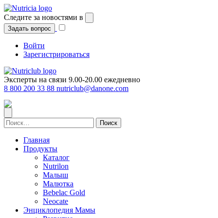
Перейти
к
Следите за новостями в
содержимому
Задать вопрос
Войти
Зарегистрироваться
Эксперты на связи 9.00-20.00 ежедневно
8 800 200 33 88
nutriclub@danone.com
Найти:
Главная
Продукты
Каталог
Nutrilon
Малыш
Малютка
Bebelac Gold
Neocate
Энциклопедия Мамы