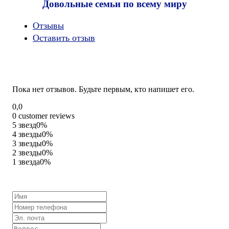
Довольные семьи по всему миру
Oтзывы
Оставить отзыв
Пока нет отзывов. Будьте первым, кто напишет его.
Rated
0,0
0,0
0 customer reviews
out
5 звезд
0%
of
4 звезды
0%
5
3 звезды
0%
2 звезды
0%
1 звезда
0%