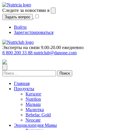
Перейти
к
Следите за новостями в
содержимому
Задать вопрос
Войти
Зарегистрироваться
Эксперты на связи 9.00-20.00 ежедневно
8 800 200 33 88
nutriclub@danone.com
Найти:
Главная
Продукты
Каталог
Nutrilon
Малыш
Малютка
Bebelac Gold
Neocate
Энциклопедия Мамы