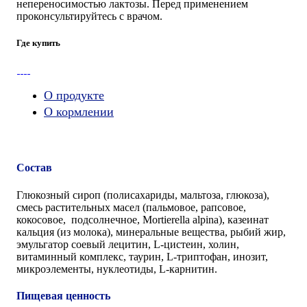
непереносимостью лактозы. Перед применением
проконсультируйтесь с врачом.
Где купить
О продукте
О кормлении
Состав
Глюкозный сироп (полисахариды, мальтоза, глюкоза),
смесь растительных масел (пальмовое, рапсовое,
кокосовое, подсолнечное, Mortierella alpina), казеинат
кальция (из молока), минеральные вещества, рыбий жир,
эмульгатор соевый лецитин, L-цистеин, холин,
витаминный комплекс, таурин, L-триптофан, инозит,
микроэлементы, нуклеотиды, L-карнитин.
Пищевая ценность