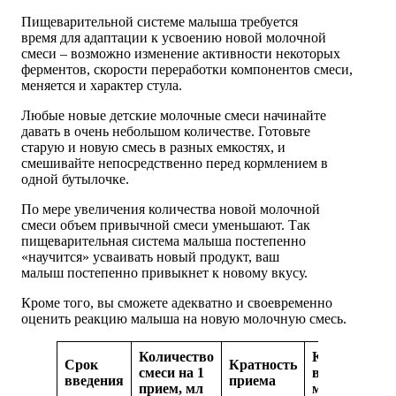
Пищеварительной системе малыша требуется
время для адаптации к усвоению новой молочной
смеси – возможно изменение активности некоторых
ферментов, скорости переработки компонентов смеси,
меняется и характер стула.
Любые новые детские молочные смеси начинайте
давать в очень небольшом количестве. Готовьте
старую и новую смесь в разных емкостях, и
смешивайте непосредственно перед кормлением в
одной бутылочке.
По мере увеличения количества новой молочной
смеси объем привычной смеси уменьшают. Так
пищеварительная система малыша постепенно
«научится» усваивать новый продукт, ваш
малыш постепенно привыкнет к новому вкусу.
Кроме того, вы сможете адекватно и своевременно
оценить реакцию малыша на новую молочную смесь.
Количество
Количество
Срок
Кратность
смеси на 1
в сутки,
введения
приема
прием, мл
мл