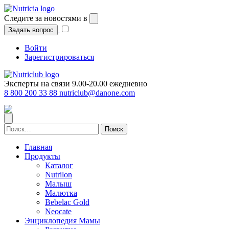
Перейти
к
Следите за новостями в
содержимому
Задать вопрос
Войти
Зарегистрироваться
Эксперты на связи 9.00-20.00 ежедневно
8 800 200 33 88
nutriclub@danone.com
Найти:
Главная
Продукты
Каталог
Nutrilon
Малыш
Малютка
Bebelac Gold
Neocate
Энциклопедия Мамы