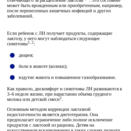
отвечающего за расщепление лактозы
. Это состояние
может быть врожденным или приобретенным, например,
после перенесенных кишечных инфекций и других
заболеваний.
Если ребенок с ЛН получает продукты, содержащие
лактозу, у него могут наблюдаться следующие
1, 2
симптомы
:
диарея;
боли в животе (колики);
вздутие живота и повышенное газообразование.
Как правило, дискомфорт и симптомы ЛН развиваются к
3–6 неделе жизни, при нарастании объема грудного
2
молока или детской смеси
.
Основным методом коррекции лактазной
недостаточности является диетотерапия. Она
предполагает ограничение либо полное исключение
продуктов с лактозой из рациона. Детям на
искусственном вскармливании в таких случаях педиатр