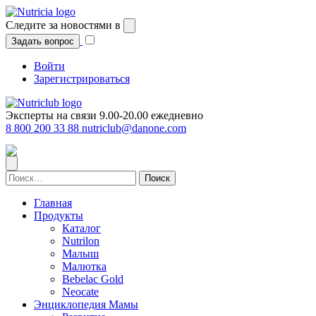
Перейти
к
Следите за новостями в
содержимому
Задать вопрос
Войти
Зарегистрироваться
Эксперты на связи 9.00-20.00 ежедневно
8 800 200 33 88
nutriclub@danone.com
Найти:
Главная
Продукты
Каталог
Nutrilon
Малыш
Малютка
Bebelac Gold
Neocate
Энциклопедия Мамы