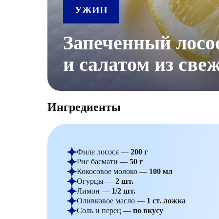
УЖИН
Запеченный лосос
и салатом из све
Ингредиенты
Филе лосося —
200 г
Рис басмати —
50 г
Кокосовое молоко —
100 мл
Огурцы —
2 шт.
Лимон —
1/2 шт.
Оливковое масло —
1 ст. ложка
Соль и перец —
по вкусу