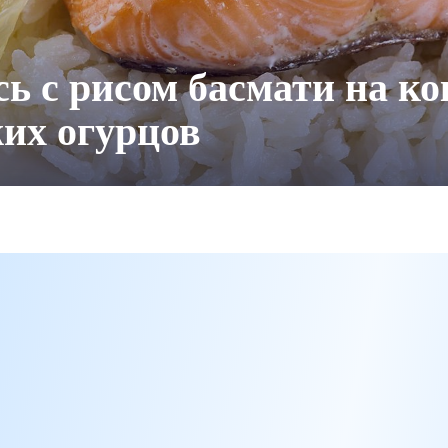
ь с рисом басмати на к
жих огурцов