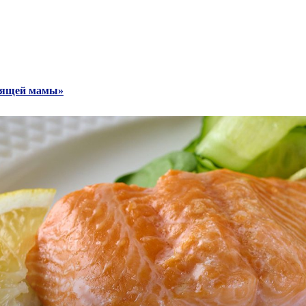
рмящей мамы»