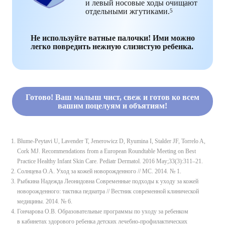
и левый носовые ходы очищают
отдельными жгутиками.
5
Не используйте ватные палочки! Ими можно
легко повредить нежную слизистую ребенка.
Готово! Ваш малыш чист, свеж и готов ко всем
вашим поцелуям и объятиям!
Blume-Peytavi U, Lavender T, Jenerowicz D, Ryumina I, Stalder JF, Torrelo A,
Cork MJ. Recommendations from a European Roundtable Meeting on Best
Practice Healthy Infant Skin Care. Pediatr Dermatol. 2016 May;33(3):311–21.
Cолнцева О.А. Уход за кожей новорожденного // МС. 2014. № 1.
Рыбкина Надежда Леонидовна Современные подходы к уходу за кожей
новорожденного: тактика педиатра // Вестник современной клинической
медицины. 2014. № 6.
Гончарова О.В. Образовательные программы по уходу за ребенком
в кабинетах здорового ребенка детских лечебно-профилактических