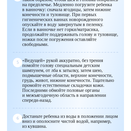
на предплечье. Медленно погрузите ребенка
в ванночку: сначала ягодицы, затем нижние
конечности и туловище. При первых
гигиенических ваннах новорожденного
опускайте в воду завернутым в пеленку.
Если в ванночке нет горки/матрасика,
продолжайте поддерживать голову и туловище,
ножки после погружения оставляйте
свободными.
«Ведущей» рукой аккуратно, без трения
5
помойте голову специальным детским
шампунем, от лба к затылку, затем шею,
подмышечные области, верхние конечности,
грудь, живот, нижние конечности. Тщательно
промойте естественные складочки кожи.
Последними обмойте половые органы
и межъягодичную область в направлении
спереди-назад.
Достаньте ребенка из воды в положении лицом
6
вниз и ополосните чистой водой, например,
из кувшина.