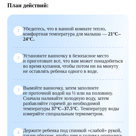
План действий:
Убедитесь, что в ванной комнате тепло,
1
комфортная температура для малыша —
21°C–
24°C.
Установите ванночку в безопасное место
2
и приготовьте все, что вам может понадобиться
во время купания, чтобы потом ни на минуту
не оставлять ребенка одного в воде.
Вымойте ванночку, затем заполните
3
ее проточной водой на ⅓ или на половину.
Сначала наливайте холодную воду, затем
разбавляйте горячей до необходимой
температуры
37°C–37.5°C
. Температуру воды
измеряйте специальным термометром.
Держите ребенка под спинкой «слабой» рукой,
4
таким образом, чтобы шея и головка опирались