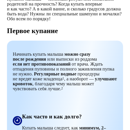
родителей на прочность? Когда купать впервые
и как часто? А в какой ванне, и сколько градусов должна
быть вода? Нужны ли специальные шампуни и мочалки?
Обо всем по порядку!
Первое купание
Начинать купать малыша
можно сразу
после рождения
или выписки из роддома
если нет противопоказаний
от врача. Ждать
отпадения пуповины и полного заживления пупка
не нужно.
Регулярные водные
процедуры
не вредят коже младенца
, а наоборот —
улучшают
1
кровоток
, благодаря чему малыш может
чувствовать себя лучше.
2
Как часто и как долго?
Купать малыша следует, как
минимум, 2–