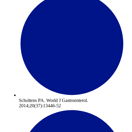
Scholtens PA. World J Gastroenterol.
2014;20(37):13446-52