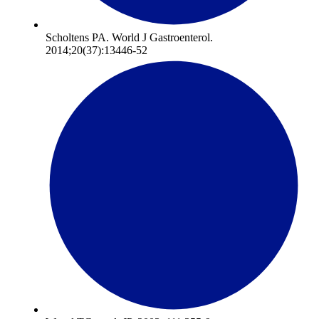
Scholtens PA. World J Gastroenterol.
2014;20(37):13446-52