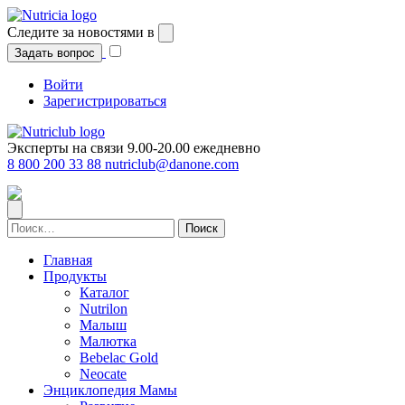
Перейти
к
Следите за новостями в
содержимому
Задать вопрос
Войти
Зарегистрироваться
Эксперты на связи 9.00-20.00 ежедневно
8 800 200 33 88
nutriclub@danone.com
Найти:
Главная
Продукты
Каталог
Nutrilon
Малыш
Малютка
Bebelac Gold
Neocate
Энциклопедия Мамы