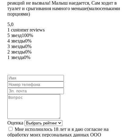
реакций не вызвала! Малыш наедается, Сам ходит в
of
туалет и срыгивания намного меньше(малюсенькими
5
порциями)
Rated
5,0
5,0
1 customer reviews
out
5 звезд
100%
of
4 звезды
0%
5
3 звезды
0%
2 звезды
0%
1 звезда
0%
Оценка
Мне исполнилось 18 лет и я даю согласие на
обработку моих персональных данных ООО