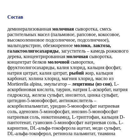
Состав
деминерализованная
молочная
сыворотка, смесь
растительных масел (пальмовое, рапсовое, кокосовое,
высокоолеиновое подсолнечное, подсолнечное),
мальтодекстрин, обезжиренное
молоко, лактоза,
галактоолигосахариды
, загуститель – камедь рожкового
дерева, концентрированная
молочная
сыворотка,
концентрат белков
молочной
сыворотки,
фруктоолигосахариды, калия хлорид, кальция фосфат,
натрия цитрат, калия цитрат,
рыбий
жир, кальция
карбонат, холина хлорид, магния хлорид, масло из
Mortierella alpina, эмульгатор –
лецитины (из сои)
, L-
аскорбиновая кислота, таурин, натрия L-аскорбат, натрия
гидроксид, железа сульфат, инозитол, цинка сульфат,
цитидин-5-монофосфат, антиокислитель –
аскорбилпальмитат, уридин-5-монофосфат натриевая
соль, аденозин-5-монофосфат, инозин-5-монофосфат
натриевая соль, никотинамид, L-триптофан, кальция D-
пантотенат, гуанозин-5-монофосфат натриевая соль, L-
карнитин, DL-альфа-токоферола ацетат, меди сульфат,
DL-альфа-токоферол, ретинола пальмитат, тиамина