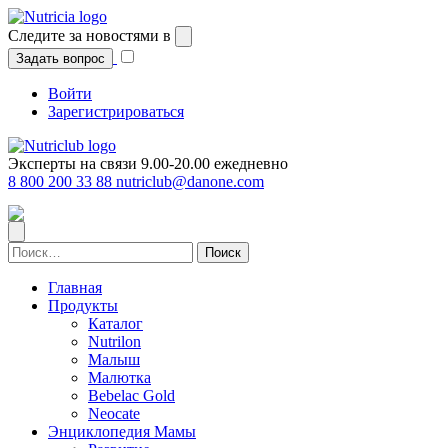
Перейти
к
Следите за новостями в
содержимому
Задать вопрос
Войти
Зарегистрироваться
Эксперты на связи 9.00-20.00 ежедневно
8 800 200 33 88
nutriclub@danone.com
Найти:
Главная
Продукты
Каталог
Nutrilon
Малыш
Малютка
Bebelac Gold
Neocate
Энциклопедия Мамы