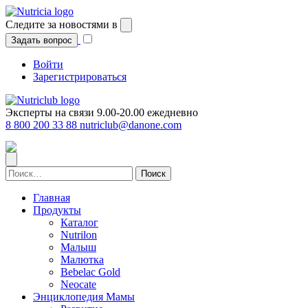
Перейти
к
Следите за новостями в
содержимому
Задать вопрос
Войти
Зарегистрироваться
Эксперты на связи 9.00-20.00 ежедневно
8 800 200 33 88
nutriclub@danone.com
Найти:
Главная
Продукты
Каталог
Nutrilon
Малыш
Малютка
Bebelac Gold
Neocate
Энциклопедия Мамы