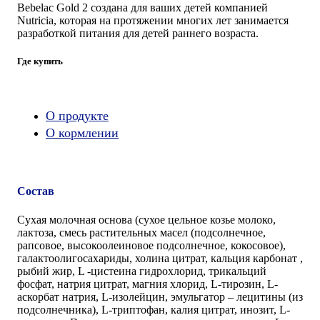
Bebelac Gold 2 создана для ваших детей компанией
Nutricia, которая на протяжении многих лет занимается
разработкой питания для детей раннего возраста.
Где купить
О продукте
О кормлении
Состав
Сухая молочная основа (сухое цельное козье молоко,
лактоза, смесь растительных масел (подсолнечное,
рапсовое, высокоолеиновое подсолнечное, кокосовое),
галактоолигосахариды, холина цитрат, кальция карбонат ,
рыбий жир, L -цистеина гидрохлорид, трикальций
фосфат, натрия цитрат, магния хлорид, L-тирозин, L-
аскорбат натрия, L-изолейцин, эмульгатор – лецитины (из
подсолнечника), L-триптофан, калия цитрат, инозит, L-