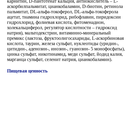
карнитин, D-пантотенат кальция, антиокислитель – L-
аскорбилпальмитат, цианкобаламин, D-биотин, ретинола
пальмитат, DL-альфа-токоферол, DL-альфа-токоферола
ацетат, тиамина гидрохлорид, рибофлавин, пиридоксин
гидрохлорид, фолиевая кислота, фитоменадион,
холекальциферол, регулятор кислотности – гидроксид
натрия), мальтодекстрин, витаминно-минеральный
премикс (лактоза, фруктоолигосахариды, L-аскорбиновая
кислота, таурин, железа сульфат, нуклеотиды (уридин-,
цитидин-, аденозин-, инозин-, гуанозин- 5 монофосфаты),
цинка сульфат, никотинамид, меди сульфат, йодид калия,
марганца сульфат, селенит натрия, цианкобаламин).
Пищевая ценность