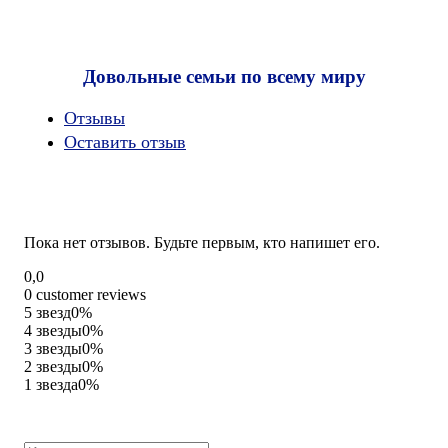
Довольные семьи по всему миру
Oтзывы
Оставить отзыв
Пока нет отзывов. Будьте первым, кто напишет его.
Rated
0,0
0,0
0 customer reviews
out
5 звезд
0%
of
4 звезды
0%
5
3 звезды
0%
2 звезды
0%
1 звезда
0%