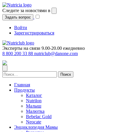
Перейти
к
Следите за новостями в
содержимому
Задать вопрос
Войти
Зарегистрироваться
Эксперты на связи 9.00-20.00 ежедневно
8 800 200 33 88
nutriclub@danone.com
Найти:
Главная
Продукты
Каталог
Nutrilon
Малыш
Малютка
Bebelac Gold
Neocate
Энциклопедия Мамы