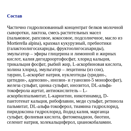
Состав
Частично гидролизованный концентрат белков молочной
сыворотки, лактоза, смесь растительных масел
(пальмовое, рапсовое, кокосовое, подсолнечное, масло из
Mortierella alpina), крахмал кукурузный, пребиотики
(галактоолигосахариды, фруктоолигосахариды),
эмульгатор – эфиры глицерина и лимонной и жирных
кислот, калия дигидроортофосфат, хлорид кальция,
трикальция фосфат, рыбий жир, L-аскорбиновая кислота,
холина хлорид, эмульгатор – лецитины (из сои),
таурин,
L-аскорбат натрия, нуклеотиды (уридин-,
цитидин-, аденозин-, инозин- и гуанозин-5 монофосфат),
железа сульфат, цинка сульфат, инозитол, DL-альфа-
токоферола ацетат, антиокислитель – L-
аскорбилпальмитат, L-карнитин, никотинамид, D-
пантотенат кальция, рибофлавин, меди сульфат, ретинола
пальмитат, DL-альфа-токоферол, тиамина гидрохлорид,
пиридоксина гидрохлорид, йодид калия, марганца
сульфат, фолиевая кислота, фитоменадион, биотин,
селенит натрия, холекальциферол, цианокобаламин.