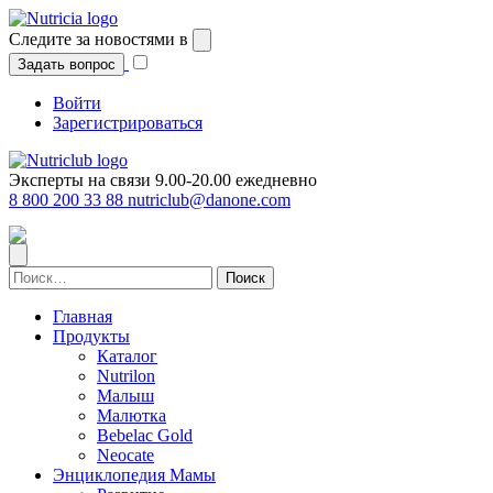
Перейти
к
Следите за новостями в
содержимому
Задать вопрос
Войти
Зарегистрироваться
Эксперты на связи 9.00-20.00 ежедневно
8 800 200 33 88
nutriclub@danone.com
Найти:
Главная
Продукты
Каталог
Nutrilon
Малыш
Малютка
Bebelac Gold
Neocate
Энциклопедия Мамы