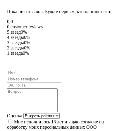
Пока нет отзывов. Будьте первым, кто напишет его.
Rated
0,0
0,0
0 customer reviews
out
5 звезд
0%
of
4 звезды
0%
5
3 звезды
0%
2 звезды
0%
1 звезда
0%
Оценка
Мне исполнилось 18 лет и я даю согласие на
обработку моих персональных данных ООО