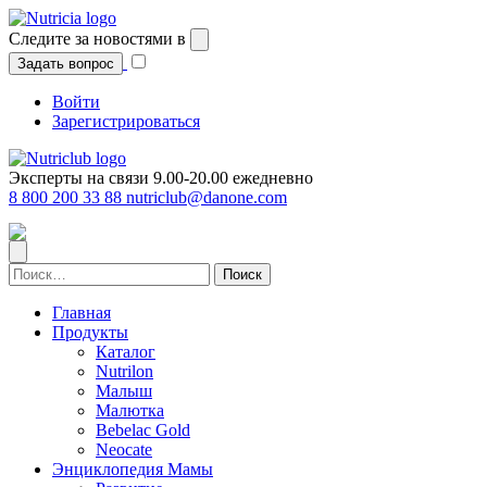
Перейти
к
Следите за новостями в
содержимому
Задать вопрос
Войти
Зарегистрироваться
Эксперты на связи 9.00-20.00 ежедневно
8 800 200 33 88
nutriclub@danone.com
Найти:
Главная
Продукты
Каталог
Nutrilon
Малыш
Малютка
Bebelac Gold
Neocate
Энциклопедия Мамы