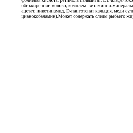
фолиевая кислота, ретинола пальмитат, DL-альфа-ток
обезжиренное молоко, комплекс витаминно-минеральный
ацетат, никотинамид, D-пантотенат кальция, меди сул
цианокобаламин).Может содержать следы рыбьего жи