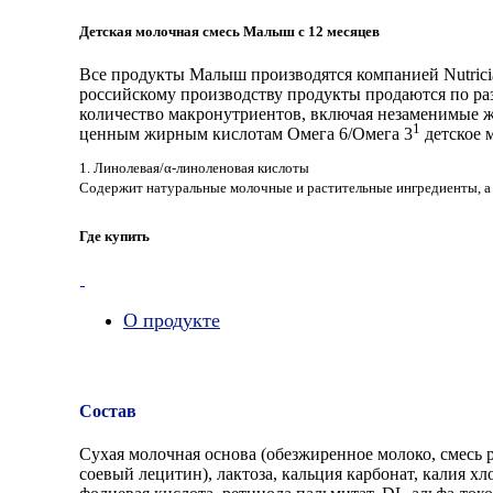
Детская молочная смесь Малыш с 12 месяцев
Все продукты Малыш производятся компанией Nutricia
российскому производству продукты продаются по ра
количество макронутриентов, включая незаменимые 
1
ценным жирным кислотам Омега 6/Омега 3
детское 
1. Линолевая/α-линоленовая кислоты
Содержит натуральные молочные и растительные ингредиенты, а
Где купить
О продукте
Состав
Сухая молочная основа (обезжиренное молоко, смесь р
соевый лецитин), лактоза, кальция карбонат, калия х