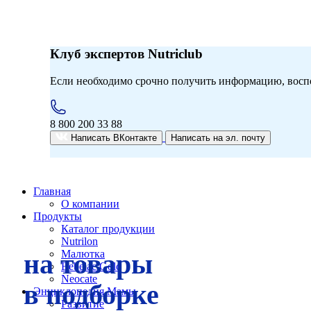
Клуб экспертов Nutriclub
Если необходимо срочно получить информацию, воспо
8 800 200 33 88
Написать ВКонтакте
Написать на эл. почту
Главная
О компании
Продукты
Каталог продукции
Nutrilon
Малютка
на товары
Условия акции «Скидка 10% при покупке т
Bebelac Gold
Сроки проведения акции «с 10:00:00 2.07.2
Neocate
в подборке
Энциклопедия Мамы
Развитие
Активировать специальное кодовое слово 1