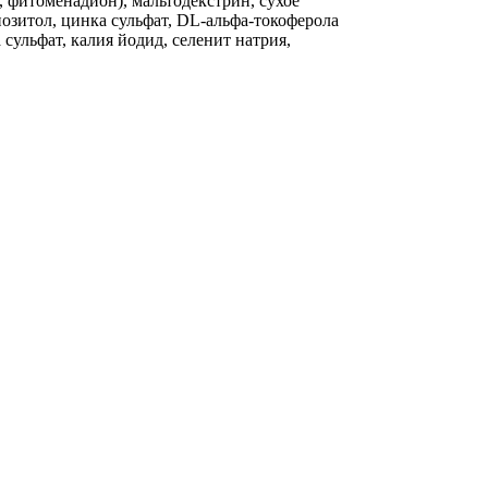
, фитоменадион), мальтодекстрин, сухое
нозитол, цинка сульфат, DL-альфа-токоферола
сульфат, калия йодид, селенит натрия,