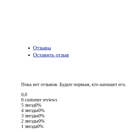
Oтзывы
Оставить отзыв
Пока нет отзывов. Будьте первым, кто напишет его.
Rated
0,0
0,0
0 customer reviews
out
5 звезд
0%
of
4 звезды
0%
5
3 звезды
0%
2 звезды
0%
1 звезда
0%