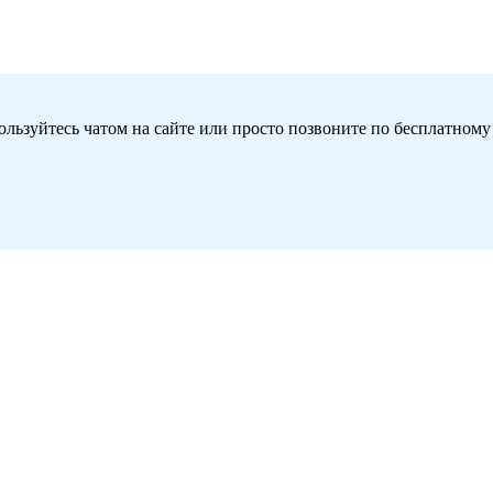
льзуйтесь чатом на сайте или просто позвоните по бесплатному
овара из подборки по промокоду 10NUTRICLUB»
026 по 23:59:59 30.09.2026 (время московское)».
Механика:
Войти на сайт ozon.ru под своими учетными данными;
0NUTRICLUB на странице www.ozon.ru/context/mycode/;