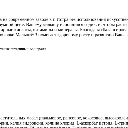
 на современном заводе в г. Истра без использования искусств
зумной цене. Вашему малышу исполнился годик, и, чтобы расти
жирные кислоты, витамины и минералы. Благодаря сбалансирова
молочко Малыш℗ 3 помогает здоровому росту и развитию Вашег
 также витамины и минералы.
астительных масел (пальмовое, рапсовое, кокосовое, высокооле
лорид, калия гидроксид, холина хлорид, L-аскорбат натрия, L-тр