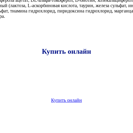
оферола ацетат, DL-альфа-токоферол, D-биотин, холекальциферол
 (лактоза, L-аскорбиновая кислота, таурин, железа сульфат, и
ьфат, тиамина гидрохлорид, пиридоксина гидрохлорид, марганца 
ра.
Купить онлайн
Купить онлайн