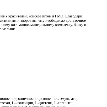
енных красителей, консервантов и ГМО. Благодаря
 активным и здоровым, ему необходимо достаточное
нному витаминно-минеральному комплексу, белку и
о малыша.
иновое подсолнечное, подсолнечное, эмульгатор –
иптофан, L-изолейцин, L-цистеин, L-карнитин,