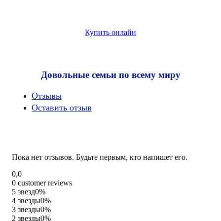
Купить онлайн
Довольные семьи по всему миру
Oтзывы
Оставить отзыв
Пока нет отзывов. Будьте первым, кто напишет его.
Rated
0,0
0,0
0 customer reviews
out
5 звезд
0%
of
4 звезды
0%
5
3 звезды
0%
2 звезды
0%