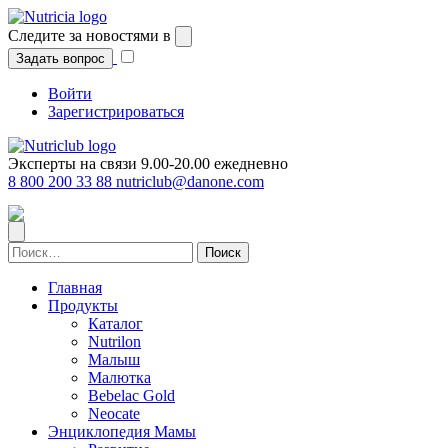
Перейти
к
Следите за новостями в
содержимому
Задать вопрос
Войти
Зарегистрироваться
Эксперты на связи 9.00-20.00 ежедневно
8 800 200 33 88
nutriclub@danone.com
Найти:
Главная
Продукты
Каталог
Nutrilon
Малыш
Малютка
Bebelac Gold
Neocate
Энциклопедия Мамы