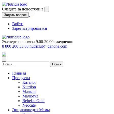
Перейти
к
Следите за новостями в
содержимому
Задать вопрос
Войти
Зарегистрироваться
Эксперты на связи 9.00-20.00 ежедневно
8 800 200 33 88
nutriclub@danone.com
Найти:
Главная
Продукты
Каталог
Nutrilon
Малыш
Малютка
Bebelac Gold
Neocate
Энциклопедия Мамы