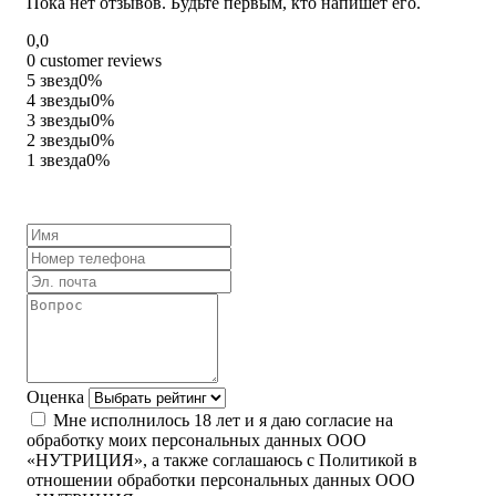
Пока нет отзывов. Будьте первым, кто напишет его.
Rated
0,0
0,0
0 customer reviews
out
5 звезд
0%
of
4 звезды
0%
5
3 звезды
0%
2 звезды
0%
1 звезда
0%
Оценка
Мне исполнилось 18 лет и я даю согласие на
обработку моих персональных данных ООО
«НУТРИЦИЯ», а также соглашаюсь с Политикой в
отношении обработки персональных данных ООО