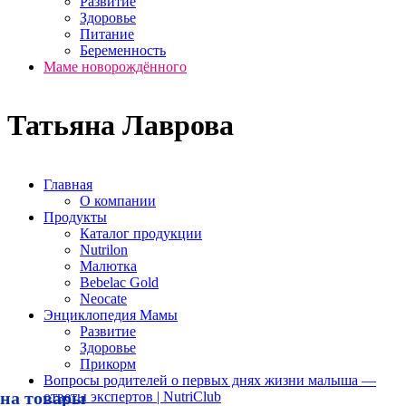
Развитие
Здоровье
Питание
Беременность
Маме новорождённого
Татьяна Лаврова
Главная
О компании
Продукты
Каталог продукции
Nutrilon
Малютка
Bebelac Gold
Neocate
Энциклопедия Мамы
Развитие
Здоровье
Прикорм
Вопросы родителей о первых днях жизни малыша —
на товары
ответы экспертов | NutriClub
Условия акции «Скидка 10% при покупке товара из подборки по промокоду 10NUTRICLUB»
Сроки проведения акции «с 10:00:00 2.07.2026 по 23:59:59 30.09.2026 (время московское)».