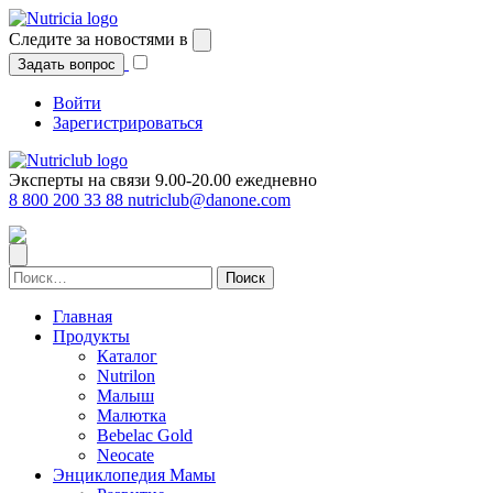
Перейти
к
Следите за новостями в
содержимому
Задать вопрос
Войти
Зарегистрироваться
Эксперты на связи 9.00-20.00 ежедневно
8 800 200 33 88
nutriclub@danone.com
Найти:
Главная
Продукты
Каталог
Nutrilon
Малыш
Малютка
Bebelac Gold
Neocate
Энциклопедия Мамы